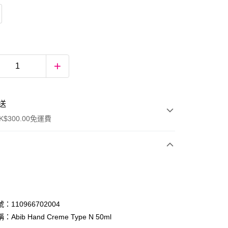
送
$300.00免運費
：110966702004
Abib Hand Creme Type N 50ml