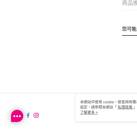
商品
您可能
本網站中使用 cookie，欲查詢有關
設定，請參閱本網站「
私隱政策
」
用 cookie。
了解更多 >