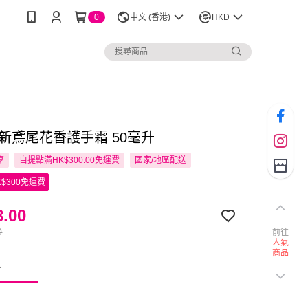
0
中文 (香港)
HKD
 清新鳶尾花香護手霜 50毫升
享
自提點滿HK$300.00免運費
國家/地區配送
$300免運費
.00
0
前往
人氣
商品
香