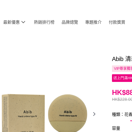
最新優惠
熱銷排行榜
品牌總覽
專題推介
付款獎賞
Abib
VIP尊享
獨
送上門滿HK
HK$88
HK$228.0
種類：花
容量