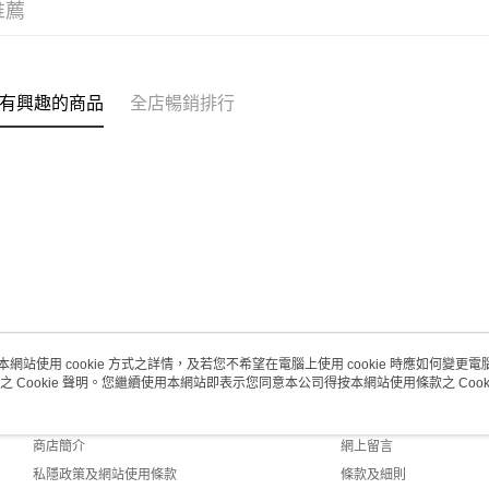
推薦
(澳門門市
取。逾期
每筆HK$2
有興趣的商品
全店暢銷排行
澳門地區配
本網站使用 cookie 方式之詳情，及若您不希望在電腦上使用 cookie 時應如何變更電腦的
之 Cookie 聲明。您繼續使用本網站即表示您同意本公司得按本網站使用條款之 Cooki
關於我們
客戶服務
品牌故事
購物說明
商店簡介
網上留言
私隱政策及網站使用條款
條款及細則