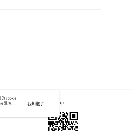
) 只顯示可選門市。確認發貨後2-5個工作天到店，3天內
會取消訂單，並不會安排重寄
0.00，滿HK$100.00或以上免運費
送 - 確認發貨後1-4個工作天送達
運費表
 cookie
e 聲明使
我知道了
官方APP