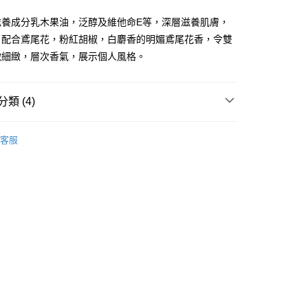
ay
滋養成分乳木果油，泛醇及維他命E等，深層滋養肌膚，
，配合鳶尾花，粉紅胡椒，白麝香的明媚鳶尾花香，令雙
嫩細緻，層次香氣，展示個人風格。
類 (4)
 - 確認發貨後1-3個工作天送達
體護理
手足護理
手部護理
護手霜
5.00，滿HK$300.00或以上免運費
客服
品牌✨
最新上線
業點 - 確認發貨後1-3個工作天送達
5.00，滿HK$300.00或以上免運費
品牌✨
全部產品
品牌✨
韓系品牌
全部產品
1-3 工作天送達，訂單將隨機分配至SF順豐速運或京東
進行物流配送
5.00，滿HK$300.00或以上免運費
) 只顯示可選門市。確認發貨後2-5個工作天到店，3天內
會取消訂單，並不會安排重寄
0.00，滿HK$100.00或以上免運費