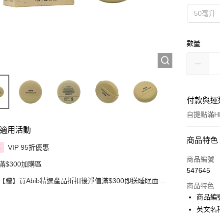
50毫升
數量
付款與運
自提點滿HK
適用活動
付款方式
商品特色
VIP 95折優惠
享
信用卡
商品編號
滿$300加購區
547645
Apple Pay
【贈】買Abib精選產品折扣後淨值滿$300即送睡眠面膜
商品特色
80毫升
AlipayHK
商品編號
英文名稱：
PayMe