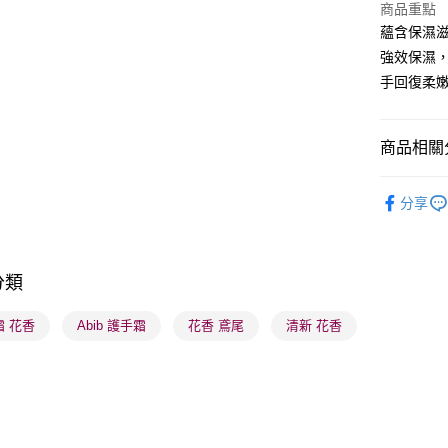
商品重點
WeChat P
蘊含保濕
強效保濕
BoC Pay
手回復柔
送貨方式
商品相關分
順豐自助櫃
沐浴及身
每筆HK$6
分享
莎莎獨家
順豐站及營
每筆HK$6
莎莎獨家
分類
莎莎獨家
確認發貨後
物流公司
霜 花香
Abib 護手霜
花香 鳶尾
清新 花香
每筆HK$6
(香港門市
取。逾期
每筆HK$2