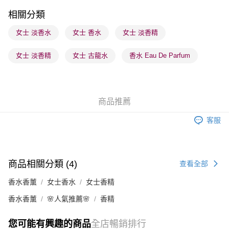
順豐站及營業點 - 確認發貨後1-3個工作天送達
相關分類
每筆HK$65.00，滿HK$300.00或以上免運費
女士 淡香水
女士 香水
女士 淡香精
確認發貨後1-3 工作天送達，訂單將隨機分配至SF順豐速運或京東
女士 淡香精
女士 古龍水
香水 Eau De Parfum
物流公司進行物流配送
每筆HK$65.00，滿HK$300.00或以上免運費
(香港門市) 只顯示可選門市。確認發貨後2-5個工作天到店，3天內
商品推薦
取。逾期會取消訂單，並不會安排重寄
每筆HK$20.00，滿HK$100.00或以上免運費
客服
(澳門門市) 只顯示可選門市。確認發貨後2-5個工作天到店，3天內
取。逾期會取消訂單，並不會安排重寄
每筆HK$20.00，滿HK$100.00或以上免運費
商品相關分類 (4)
查看全部
香水香薰
女士香水
女士香精
香水香薰
🌸人氣推薦🌸
香精
您可能有興趣的商品
全店暢銷排行