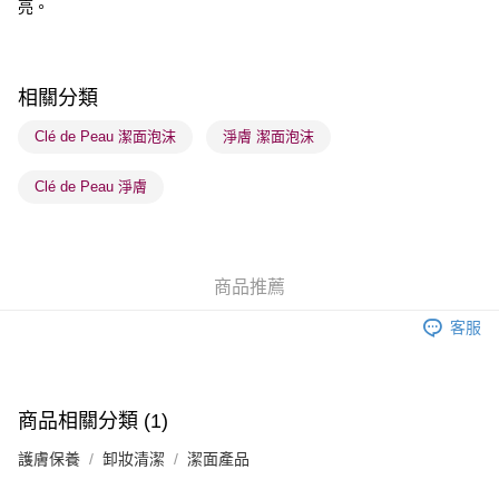
亮。
每筆HK$65.00，滿HK$300.00或以上免運費
順豐站及營業點 - 確認發貨後1-3個工作天送達
每筆HK$65.00，滿HK$300.00或以上免運費
相關分類
確認發貨後1-3 工作天送達，訂單將隨機分配至SF順豐速運或京東
Clé de Peau 潔面泡沫
淨膚 潔面泡沫
物流公司進行物流配送
Clé de Peau 淨膚
每筆HK$65.00，滿HK$300.00或以上免運費
(香港門市) 只顯示可選門市。確認發貨後2-5個工作天到店，3天內
取。逾期會取消訂單，並不會安排重寄
商品推薦
每筆HK$20.00，滿HK$100.00或以上免運費
客服
(澳門門市) 只顯示可選門市。確認發貨後2-5個工作天到店，3天內
取。逾期會取消訂單，並不會安排重寄
每筆HK$20.00，滿HK$100.00或以上免運費
商品相關分類 (1)
澳門地區配送 - 確認發貨後1-4個工作天送達
運費表
護膚保養
卸妝清潔
潔面產品