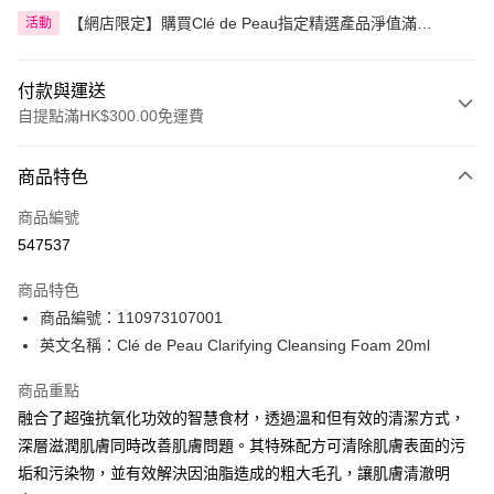
【網店限定】購買Clé de Peau指定精選產品淨值滿
活動
HK$599.00即享92折
付款與運送
自提點滿HK$300.00免運費
付款方式
商品特色
信用卡
商品編號
Apple Pay
547537
AlipayHK
商品特色
PayMe
商品編號：110973107001
英文名稱：Clé de Peau Clarifying Cleansing Foam 20ml
WeChat Pay
商品重點
BoC Pay
融合了超強抗氧化功效的智慧食材，透過溫和但有效的清潔方式，
深層滋潤肌膚同時改善肌膚問題。其特殊配方可清除肌膚表面的污
送貨方式
垢和污染物，並有效解決因油脂造成的粗大毛孔，讓肌膚清澈明
順豐自助櫃 - 確認發貨後1-3個工作天送達