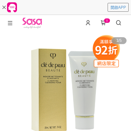
開啟APP
0
1
/
5