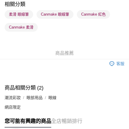
順豐站及營業點 - 確認發貨後1-3個工作天送達
相關分類
每筆HK$65.00，滿HK$300.00或以上免運費
柔滑 眼線筆
Canmake 眼線筆
Canmake 紅色
確認發貨後1-3 工作天送達，訂單將隨機分配至SF順豐速運或京東
Canmake 柔滑
物流公司進行物流配送
每筆HK$65.00，滿HK$300.00或以上免運費
(香港門市) 只顯示可選門市。確認發貨後2-5個工作天到店，3天內
商品推薦
取。逾期會取消訂單，並不會安排重寄
每筆HK$20.00，滿HK$100.00或以上免運費
客服
(澳門門市) 只顯示可選門市。確認發貨後2-5個工作天到店，3天內
取。逾期會取消訂單，並不會安排重寄
每筆HK$20.00，滿HK$100.00或以上免運費
商品相關分類 (2)
澳門地區配送 - 確認發貨後1-4個工作天送達
運費表
潮流彩妝
眼部用品
眼線
網店限定
您可能有興趣的商品
全店暢銷排行