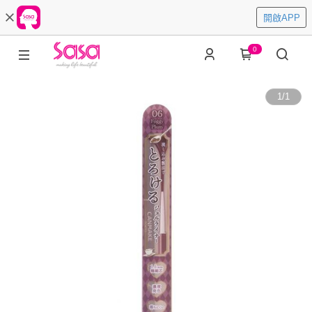
開啟APP
0
1
/
1