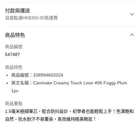
付款與運送
自提點滿HK$300.00免運費
付款方式
商品特色
信用卡
商品編號
Apple Pay
547487
AlipayHK
商品特色
PayMe
商品編號：108994602024
英文名稱：Canmake Creamy Touch Liner #06 Foggy Plum
WeChat Pay
1pc
BoC Pay
商品重點
1.5毫米極細筆芯，配合防抖設計，初學者也能輕鬆上手！色澤飽和
送貨方式
自然，抗水耐汗不易暈染，長效維持精美眼妝！
順豐自助櫃 - 確認發貨後1-3個工作天送達
每筆HK$65.00，滿HK$300.00或以上免運費