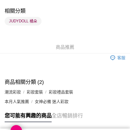
每筆HK$65.00，滿HK$300.00或以上免運費
相關分類
順豐站及營業點 - 確認發貨後1-3個工作天送達
JUDYDOLL 橘朵
每筆HK$65.00，滿HK$300.00或以上免運費
確認發貨後1-3 工作天送達，訂單將隨機分配至SF順豐速運或京東
物流公司進行物流配送
商品推薦
每筆HK$65.00，滿HK$300.00或以上免運費
客服
(香港門市) 只顯示可選門市。確認發貨後2-5個工作天到店，3天內
取。逾期會取消訂單，並不會安排重寄
每筆HK$20.00，滿HK$100.00或以上免運費
商品相關分類 (2)
(澳門門市) 只顯示可選門市。確認發貨後2-5個工作天到店，3天內
潮流彩妝
彩妝套裝
彩妝禮品套裝
取。逾期會取消訂單，並不會安排重寄
每筆HK$20.00，滿HK$100.00或以上免運費
本月人氣推薦
女神必備 迷人彩妝
澳門地區配送 - 確認發貨後1-4個工作天送達
運費表
您可能有興趣的商品
全店暢銷排行