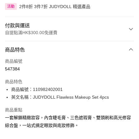
2件8折 3件7折 JUDYDOLL 精選產品
活動
付款與運送
自提點滿HK$300.00免運費
付款方式
商品特色
信用卡
商品編號
Apple Pay
547384
AlipayHK
商品特色
PayMe
商品編號：110982402001
英文名稱：JUDYDOLL Flawless Makeup Set 4pcs
WeChat Pay
商品重點
BoC Pay
一套解鎖精緻妝容，內含睫毛膏、三色遮瑕膏、雙頭刷和高光修容
綜合盤，一站式搞定眼妝與底妝修飾。
送貨方式
順豐自助櫃 - 確認發貨後1-3個工作天送達