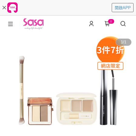
開啟APP
0
1
/
1