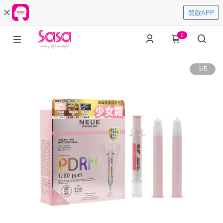
開啟APP
0
1
/
5