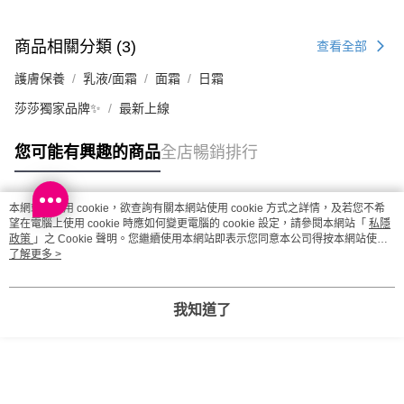
商品相關分類 (3)
查看全部
護膚保養
乳液/面霜
面霜
日霜
莎莎獨家品牌✨
最新上線
您可能有興趣的商品
全店暢銷排行
本網站中使用 cookie，欲查詢有關本網站使用 cookie 方式之詳情，及若您不希
熱門標籤
望在電腦上使用 cookie 時應如何變更電腦的 cookie 設定，請參閱本網站「
私隱
政策
」之 Cookie 聲明。您繼續使用本網站即表示您同意本公司得按本網站使用
條款之 Cookie 聲明使用 cookie。
了解更多 >
熱銷排行
最新商品
人氣推薦
我知道了