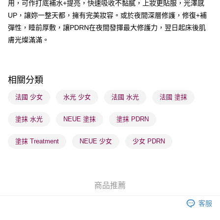
用，可作打底補水+提亮，快速吸收不黏膩，上妝更貼服，光澤感
每筆HK$65.00，滿HK$300.00或以上免運費
UP，讓妳一整天都，擁有完美妝容。或於夜間深層修護，修復+補
順豐站及營業點 - 確認發貨後1-3個工作天送達
彈性，睡前厚敷，讓PDRN在夜間發揮最大修護力，翌日起床後肌
膚光燦滿滿。
每筆HK$65.00，滿HK$300.00或以上免運費
確認發貨後1-3 工作天送達，訂單將隨機分配至SF順豐速運或京東
物流公司進行物流配送
相關分類
每筆HK$65.00，滿HK$300.00或以上免運費
法國 少女
水光 少女
法國 水光
法國 塗抹
(香港門市) 只顯示可選門市。確認發貨後2-5個工作天到店，3天內
取。逾期會取消訂單，並不會安排重寄
塗抹 水光
NEUE 塗抹
塗抹 PDRN
每筆HK$20.00，滿HK$100.00或以上免運費
塗抹 Treatment
NEUE 少女
少女 PDRN
(澳門門市) 只顯示可選門市。確認發貨後2-5個工作天到店，3天內
取。逾期會取消訂單，並不會安排重寄
每筆HK$20.00，滿HK$100.00或以上免運費
商品推薦
澳門地區配送 - 確認發貨後1-4個工作天送達
運費表
客服