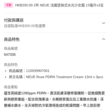
HK$330.00 2件 NEUE 法國塗抹式水光少女霜 13毫升x3支
活動
付款與運送
自提點滿HK$300.00免運費
付款方式
商品特色
信用卡
商品編號
Apple Pay
547335
AlipayHK
商品特色
PayMe
商品編號：110939907001
英文名稱：NEUE Rose PDRN Treatment Cream 13ml x 3pcs
WeChat Pay
商品重點
BoC Pay
蘊含高純度1280ppm PDRN，激活肌膚深層修復機制，促進細胞更
新與膠原重組，配合玫瑰果油，水解膠原蛋白及三重鎖水防護，深
送貨方式
層補水鎖水，全天候對抗冷氣環境造成的乾燥問題。早上妝前使
順豐自助櫃 - 確認發貨後1-3個工作天送達