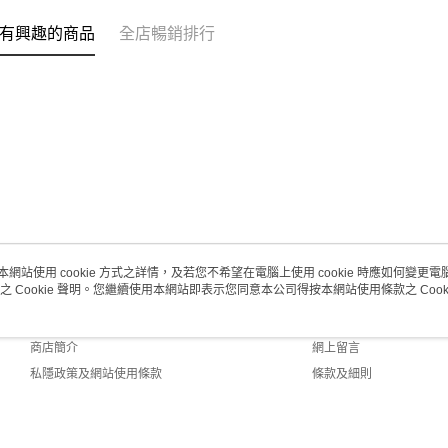
每筆HK$2
有興趣的商品
全店暢銷排行
澳門地區配
本網站使用 cookie 方式之詳情，及若您不希望在電腦上使用 cookie 時應如何變更電腦的
之 Cookie 聲明。您繼續使用本網站即表示您同意本公司得按本網站使用條款之 Cooki
關於我們
客戶服務
品牌故事
購物說明
商店簡介
網上留言
私隱政策及網站使用條款
條款及細則
聯絡我們