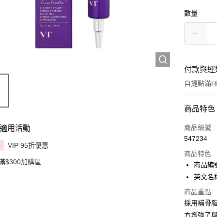
數量
付款與運
自提點滿HK
付款方式
商品特色
信用卡
商品編號
適用活動
547234
Apple Pay
VIP 95折優惠
享
商品特色
滿$300加購區
AlipayHK
商品編號
英文名稱：
PayMe
商品重點
WeChat P
採用補骨
方增強了
BoC Pay