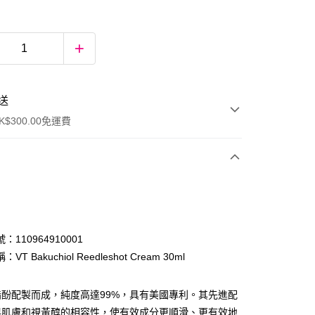
送
$300.00免運費
：110964910001
VT Bakuchiol Reedleshot Cream 30ml
ay
脂酚配製而成，純度高達99%，具有美國專利。其先進配
與肌膚和視黃醇的相容性，使有效成分更順滑、更有效地