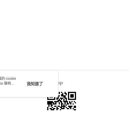
0.00，滿HK$100.00或以上免運費
送 - 確認發貨後1-4個工作天送達
運費表
 cookie
e 聲明使
我知道了
官方APP