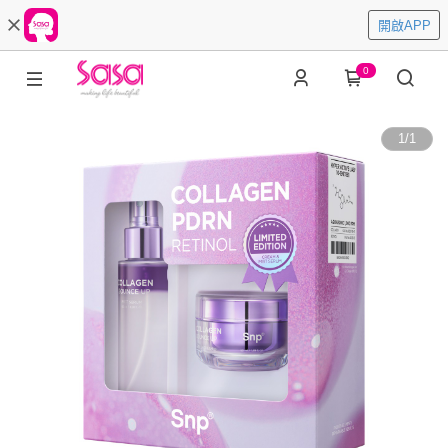
開啟APP
0
1
/
1