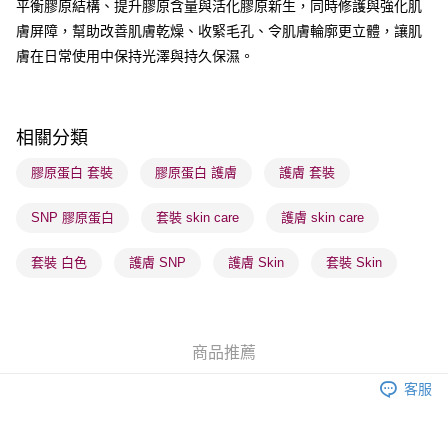
平衡膠原結構、提升膠原含量與活化膠原新生，同時修護與強化肌
每筆HK$65.00，滿HK$300.00或以上免運費
膚屏障，幫助改善肌膚乾燥、收緊毛孔、令肌膚輪廓更立體，讓肌
順豐站及營業點 - 確認發貨後1-3個工作天送達
膚在日常使用中保持光澤與持久保濕。
每筆HK$65.00，滿HK$300.00或以上免運費
確認發貨後1-3 工作天送達，訂單將隨機分配至SF順豐速運或京東
相關分類
物流公司進行物流配送
每筆HK$65.00，滿HK$300.00或以上免運費
膠原蛋白 套裝
膠原蛋白 護膚
護膚 套裝
(香港門市) 只顯示可選門市。確認發貨後2-5個工作天到店，3天內
SNP 膠原蛋白
套裝 skin care
護膚 skin care
取。逾期會取消訂單，並不會安排重寄
每筆HK$20.00，滿HK$100.00或以上免運費
套裝 白色
護膚 SNP
護膚 Skin
套裝 Skin
(澳門門市) 只顯示可選門市。確認發貨後2-5個工作天到店，3天內
取。逾期會取消訂單，並不會安排重寄
每筆HK$20.00，滿HK$100.00或以上免運費
商品推薦
澳門地區配送 - 確認發貨後1-4個工作天送達
運費表
客服