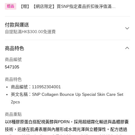
【贈】【網店限定】買SNP指定產品折扣後淨值滿
贈品
HK$300.00即送SNP YOUTH AGE黃金膠原眼霜
付款與運送
自提點滿HK$300.00免運費
付款方式
商品特色
信用卡
商品編號
Apple Pay
547105
AlipayHK
商品特色
PayMe
商品編號：110952304001
英文名稱：SNP Collagen Bounce Up Special Skin Care Set
WeChat Pay
2pcs
BoC Pay
商品重點
以8種膠原蛋白搭配視黃醇與PDRN，採用超細霧化輸送與晶體膠囊
送貨方式
技術，迅速在肌膚表層與內層形成水潤光澤與立體彈性。配方透過
順豐自助櫃 - 確認發貨後1-3個工作天送達