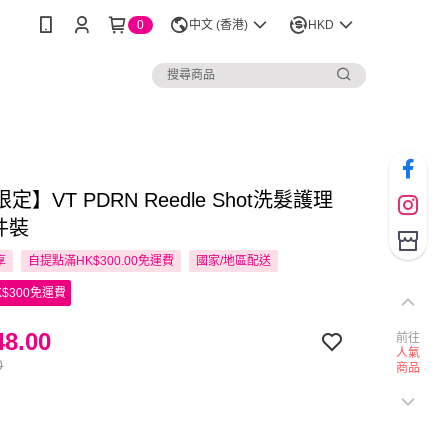
0
中文 (香港)
HKD
定】VT PDRN Reedle Shot洗髮護理
件裝
享
自提點滿HK$300.00免運費
國家/地區配送
$300免運費
8.00
前往
人氣
0
商品