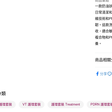
商品重點
一款奶油
BoC Pay
日常清潔和
維技術和P
送貨方式
韌。這款
收，適合敏感
順豐自助櫃
複合物和P
每筆HK$6
養。
順豐站及營
每筆HK$6
商品相關分
確認發貨後
美髮產品
物流公司
分享
每筆HK$6
網店限定
(香港門市
莎莎獨家
取。逾期
分類
莎莎獨家
每筆HK$2
護膚保養
 護理套裝
VT 護理套裝
護理套裝 Treatment
PDRN 護理套
(澳門門市