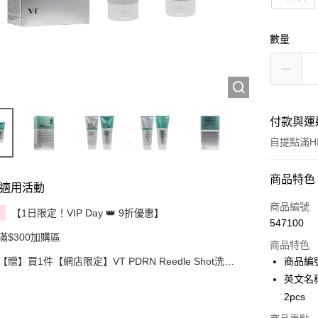
數量
付款與運
自提點滿HK
付款方式
商品特色
適用活動
信用卡
商品編號
【1日限定！VIP Day 👑 9折優惠】
享
547100
Apple Pay
滿$300加購區
商品特色
AlipayHK
【贈】買1件【網店限定】VT PDRN Reedle Shot洗髮
商品編號
護理套裝 2件裝送贈品
英文名稱：
PayMe
2pcs
WeChat P