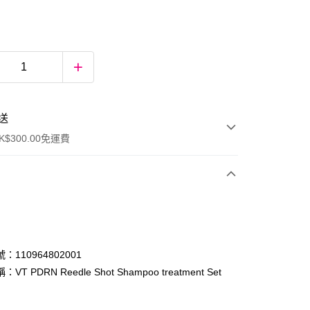
送
$300.00免運費
：110964802001
VT PDRN Reedle Shot Shampoo treatment Set
ay