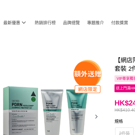
最新優惠
熱銷排行榜
品牌總覽
專題推介
付款獎賞
【網店限
套裝 2
VIP尊享
獨
送上門滿HK
HK$24
HK$410.4
規格
2件裝