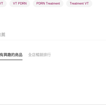
取。逾期
VT
VT PDRN
PDRN Treatment
Treatment VT
每筆HK$2
澳門地區配
推薦
有興趣的商品
全店暢銷排行