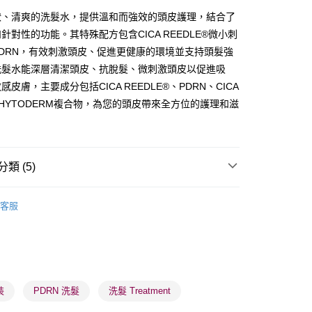
狀、清爽的洗髮水，提供溫和而強效的頭皮護理，結合了
針對性的功能。其特殊配方包含CICA REEDLE®微小刺
DRN，有效刺激頭皮、促進更健康的環境並支持頭髮強
洗髮水能深層清潔頭皮、抗脫髮、微刺激頭皮以促進吸
皮膚，主要成分包括CICA REEDLE®、PDRN、CICA
 - 確認發貨後1-3個工作天送達
HYTODERM複合物，為您的頭皮帶來全方位的護理和滋
5.00，滿HK$300.00或以上免運費
業點 - 確認發貨後1-3個工作天送達
5.00，滿HK$300.00或以上免運費
類 (5)
1-3 工作天送達，訂單將隨機分配至SF順豐速運或京東
頭髮清潔
洗頭水
進行物流配送
客服
5.00，滿HK$300.00或以上免運費
) 只顯示可選門市。確認發貨後2-5個工作天到店，3天內
品牌✨
最新上線
會取消訂單，並不會安排重寄
品牌✨
韓系品牌
全部產品
0.00，滿HK$100.00或以上免運費
皇牌成份系列
PDRN - DNA修護因子
裝
PDRN 洗髮
洗髮 Treatment
) 只顯示可選門市。確認發貨後2-5個工作天到店，3天內