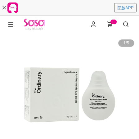
開啟APP
0
1
/
5