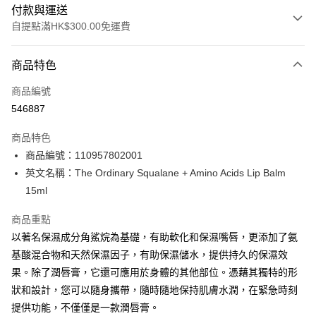
付款與運送
自提點滿HK$300.00免運費
付款方式
商品特色
信用卡
商品編號
Apple Pay
546887
AlipayHK
商品特色
PayMe
商品編號：110957802001
英文名稱：The Ordinary Squalane + Amino Acids Lip Balm
WeChat Pay
15ml
BoC Pay
商品重點
以著名保濕成分角鯊烷為基礎，有助軟化和保濕嘴唇，更添加了氨
送貨方式
基酸混合物和天然保濕因子，有助保濕儲水，提供持久的保濕效
順豐自助櫃 - 確認發貨後1-3個工作天送達
果。除了潤唇膏，它還可應用於身體的其他部位。憑藉其獨特的形
每筆HK$65.00，滿HK$300.00或以上免運費
狀和設計，您可以隨身攜帶，隨時隨地保持肌膚水潤，在緊急時刻
順豐站及營業點 - 確認發貨後1-3個工作天送達
提供功能，不僅僅是一款潤唇膏。