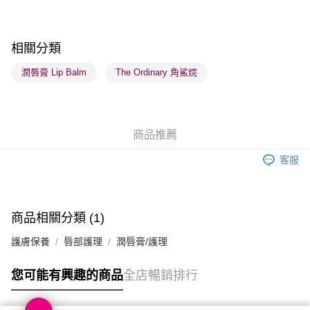
每筆HK$65.00，滿HK$300.00或以上免運費
確認發貨後1-3 工作天送達，訂單將隨機分配至SF順豐速運或京東
相關分類
物流公司進行物流配送
每筆HK$65.00，滿HK$300.00或以上免運費
潤唇膏 Lip Balm
The Ordinary 角鯊烷
(香港門市) 只顯示可選門市。確認發貨後2-5個工作天到店，3天內
取。逾期會取消訂單，並不會安排重寄
每筆HK$20.00，滿HK$100.00或以上免運費
商品推薦
(澳門門市) 只顯示可選門市。確認發貨後2-5個工作天到店，3天內
客服
取。逾期會取消訂單，並不會安排重寄
每筆HK$20.00，滿HK$100.00或以上免運費
商品相關分類 (1)
澳門地區配送 - 確認發貨後1-4個工作天送達
運費表
護膚保養
唇部護理
潤唇膏/護理
您可能有興趣的商品
全店暢銷排行