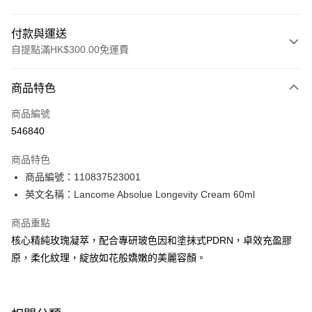
付款與運送
自提點滿HK$300.00免運費
付款方式
商品特色
信用卡
商品編號
Apple Pay
546840
AlipayHK
商品特色
PayMe
商品編號：110837523001
英文名稱：Lancome Absolue Longevity Cream 60ml
WeChat Pay
商品重點
BoC Pay
核心精純玫瑰凝萃，配合專研玻色因和塗抹式PDRN，卓效充盈膠
原，柔化紋理，綻放如花般嬌嫩的美麗容顏。
送貨方式
順豐自助櫃 - 確認發貨後1-3個工作天送達
每筆HK$65.00，滿HK$300.00或以上免運費