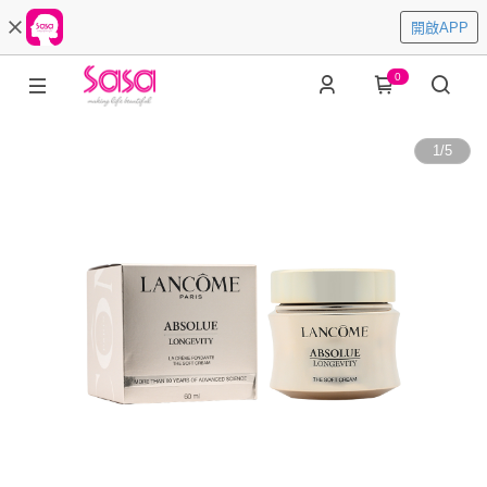
開啟APP
0
1
/
5