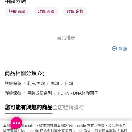
相關分類
順豐站及營業點 - 確認發貨後1-3個工作天送達
逆齡 面霜
玫瑰 面霜
玫瑰 逆齡
每筆HK$65.00，滿HK$300.00或以上免運費
確認發貨後1-3 工作天送達，訂單將隨機分配至SF順豐速運或京東
物流公司進行物流配送
商品推薦
每筆HK$65.00，滿HK$300.00或以上免運費
客服
(香港門市) 只顯示可選門市。確認發貨後2-5個工作天到店，3天內
取。逾期會取消訂單，並不會安排重寄
每筆HK$20.00，滿HK$100.00或以上免運費
商品相關分類 (2)
(澳門門市) 只顯示可選門市。確認發貨後2-5個工作天到店，3天內
護膚保養
乳液/面霜
面霜
日霜
取。逾期會取消訂單，並不會安排重寄
每筆HK$20.00，滿HK$100.00或以上免運費
護膚保養
皇牌成份系列
PDRN - DNA修護因子
澳門地區配送 - 確認發貨後1-4個工作天送達
運費表
您可能有興趣的商品
全店暢銷排行
本網站中使用 cookie，欲查詢有關本網站使用 cookie 方式之詳情，及若您不希
熱門標籤
望在電腦上使用 cookie 時應如何變更電腦的 cookie 設定，請參閱本網站「
私隱