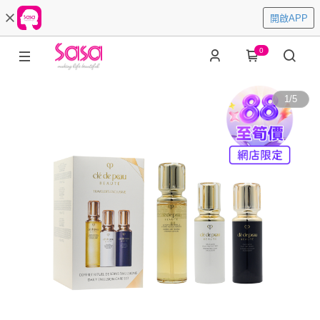
開啟APP
0
1
/
5