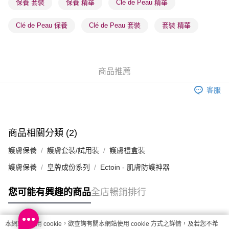
保養 套裝
保養 精華
Clé de Peau 精華
每筆HK$65.00，滿HK$300.00或以上免運費
Clé de Peau 保養
Clé de Peau 套裝
套裝 精華
確認發貨後1-3 工作天送達，訂單將隨機分配至SF順豐速運或京東
物流公司進行物流配送
每筆HK$65.00，滿HK$300.00或以上免運費
商品推薦
(香港門市) 只顯示可選門市。確認發貨後2-5個工作天到店，3天內
取。逾期會取消訂單，並不會安排重寄
客服
每筆HK$20.00，滿HK$100.00或以上免運費
(澳門門市) 只顯示可選門市。確認發貨後2-5個工作天到店，3天內
取。逾期會取消訂單，並不會安排重寄
商品相關分類 (2)
每筆HK$20.00，滿HK$100.00或以上免運費
護膚保養
護膚套裝/試用裝
護膚禮盒裝
澳門地區配送 - 確認發貨後1-4個工作天送達
運費表
護膚保養
皇牌成份系列
Ectoin - 肌膚防護神器
您可能有興趣的商品
全店暢銷排行
本網站中使用 cookie，欲查詢有關本網站使用 cookie 方式之詳情，及若您不希