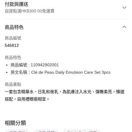
付款與運送
自提點滿HK$300.00免運費
付款方式
商品特色
信用卡
商品編號
Apple Pay
546812
AlipayHK
商品特色
PayMe
商品編號 : 110942902001
英文名稱：Clé de Peau Daily Emulsion Care Set 3pcs
WeChat Pay
商品重點
BoC Pay
一套包含精華水、日乳和夜乳，為肌膚注入水光，彈嫩柔亮，臻選
搭配，自用禮贈兩相宜。
送貨方式
順豐自助櫃 - 確認發貨後1-3個工作天送達
每筆HK$65.00，滿HK$300.00或以上免運費
相關分類
順豐站及營業點 - 確認發貨後1-3個工作天送達