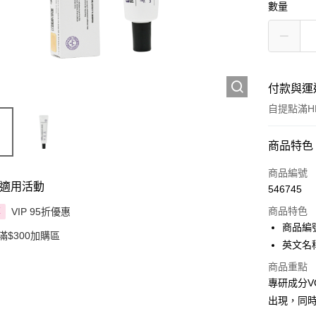
數量
付款與運
自提點滿HK
付款方式
商品特色
信用卡
商品編號
適用活動
546745
Apple Pay
商品特色
VIP 95折優惠
享
AlipayHK
商品編號
滿$300加購區
英文名稱：D
PayMe
商品重點
WeChat P
專研成分V
出現，同
BoC Pay