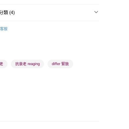
類 (4)
 - 確認發貨後1-3個工作天送達
眼部護理
眼霜
客服
5.00，滿HK$300.00或以上免運費
品牌✨
最新上線
業點 - 確認發貨後1-3個工作天送達
品牌✨
韓系品牌
全部產品
5.00，滿HK$300.00或以上免運費
皇牌成份系列
Peptides - 膠原彈力激活
1-3 工作天送達，訂單將隨機分配至SF順豐速運或京東
老
抗衰老 reaging
differ 緊致
進行物流配送
5.00，滿HK$300.00或以上免運費
) 只顯示可選門市。確認發貨後2-5個工作天到店，3天內
會取消訂單，並不會安排重寄
0.00，滿HK$100.00或以上免運費
) 只顯示可選門市。確認發貨後2-5個工作天到店，3天內
會取消訂單，並不會安排重寄
0.00，滿HK$100.00或以上免運費