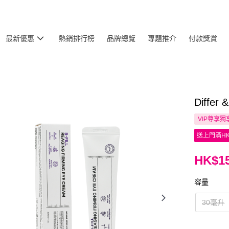
最新優惠
熱銷排行榜
品牌總覽
專題推介
付款獎賞
Diffe
VIP尊享
獨
送上門滿HK
HK$15
容量
30毫升