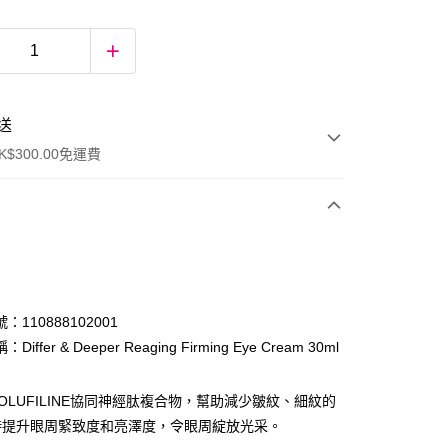
送
$300.00免運費
：110888102001
iffer & Deeper Reaging Firming Eye Cream 30ml
ay
OLUFILINE協同神經肽複合物，幫助減少皺紋、細紋的
時提升眼周緊致度和亮澤度，令眼周綻放光采。