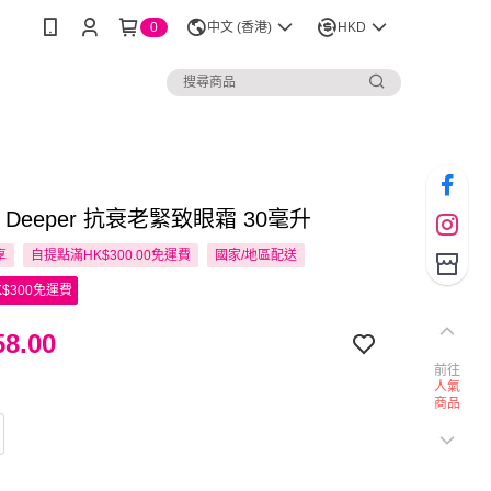
0
中文 (香港)
HKD
r & Deeper 抗衰老緊致眼霜 30毫升
享
自提點滿HK$300.00免運費
國家/地區配送
$300免運費
8.00
前往
人氣
商品