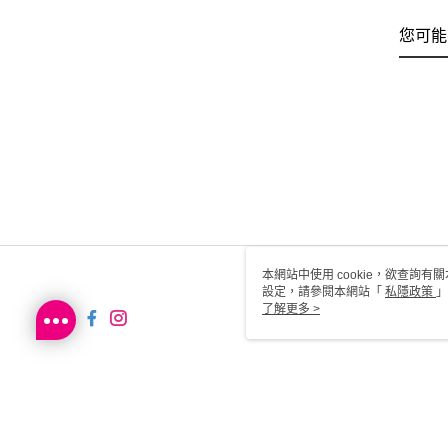
您可能
本網站中使用 cookie，欲查詢有關
設定，請參閱本網站「
私隱政策
」
用 cookie。
了解更多 >