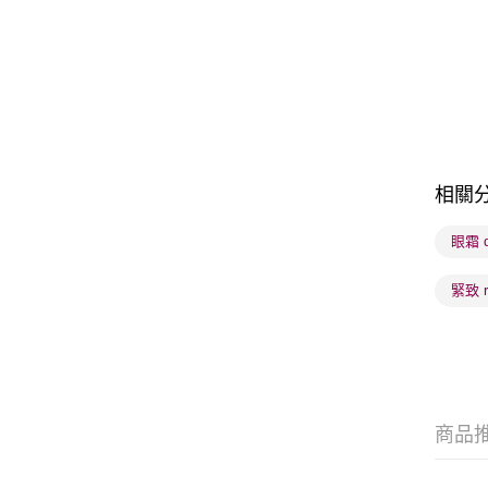
相關
眼霜 di
緊致 r
商品