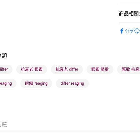
商品相關分
送貨方式
順豐自助櫃
護膚保養
分享
每筆HK$6
莎莎獨家
順豐站及營
莎莎獨家
每筆HK$6
分類
護膚保養
確認發貨後
ffer
抗衰老 眼霜
抗衰老 differ
眼霜 緊致
緊致 抗衰
物流公司
每筆HK$6
eaging
眼霜 reaging
differ reaging
(香港門市
取。逾期
每筆HK$2
(澳門門市
推薦
取。逾期
每筆HK$2