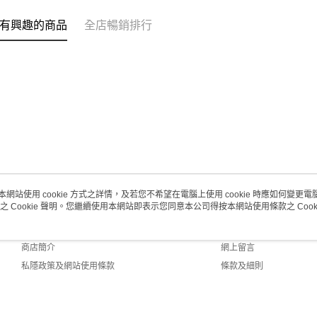
澳門地區配
有興趣的商品
全店暢銷排行
本網站使用 cookie 方式之詳情，及若您不希望在電腦上使用 cookie 時應如何變更電腦的
之 Cookie 聲明。您繼續使用本網站即表示您同意本公司得按本網站使用條款之 Cooki
關於我們
客戶服務
品牌故事
購物說明
商店簡介
網上留言
私隱政策及網站使用條款
條款及細則
聯絡我們