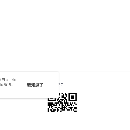
送 - 確認發貨後1-4個工作天送達
運費表
 cookie
e 聲明使
我知道了
官方APP