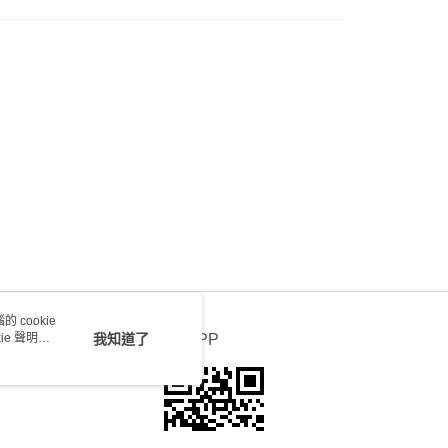
會取消訂單，並不會安排重寄
0.00，滿HK$100.00或以上免運費
送 - 確認發貨後1-4個工作天送達
運費表
 cookie
e 聲明使
我知道了
官方APP