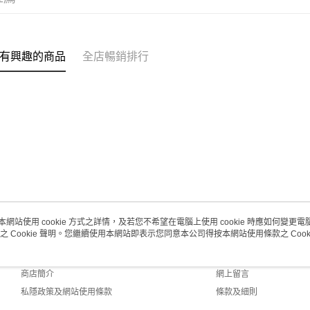
取。逾期
每筆HK$2
澳門地區配
有興趣的商品
全店暢銷排行
本網站使用 cookie 方式之詳情，及若您不希望在電腦上使用 cookie 時應如何變更電腦的
之 Cookie 聲明。您繼續使用本網站即表示您同意本公司得按本網站使用條款之 Cooki
關於我們
客戶服務
品牌故事
購物說明
商店簡介
網上留言
私隱政策及網站使用條款
條款及細則