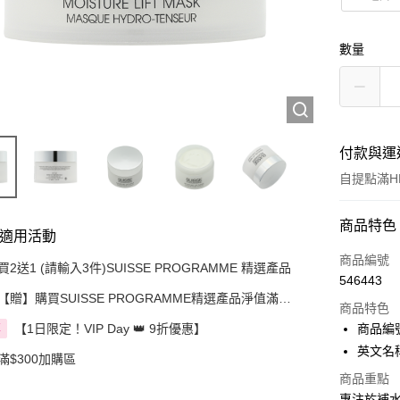
數量
付款與運
自提點滿HK
付款方式
商品特色
適用活動
信用卡
商品編號
買2送1 (請輸入3件)SUISSE PROGRAMME 精選產品
546443
Apple Pay
【贈】購買SUISSE PROGRAMME精選產品淨值滿指
商品特色
定金額即送 贈品1件
AlipayHK
【1日限定！VIP Day 👑 9折優惠】
商品編號
享
英文名稱：
PayMe
滿$300加購區
商品重點
WeChat P
專注於補