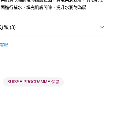
層面進行補水，填充肌膚間隙，提升水潤飽滿感。
類 (3)
 - 確認發貨後1-3個工作天送達
面膜
乳霜面膜
客服
5.00，滿HK$300.00或以上免運費
業點 - 確認發貨後1-3個工作天送達
品牌✨
最新上線
5.00，滿HK$300.00或以上免運費
1-3 工作天送達，訂單將隨機分配至SF順豐速運或京東
SUISSE PROGRAMME 保濕
進行物流配送
5.00，滿HK$300.00或以上免運費
) 只顯示可選門市。確認發貨後2-5個工作天到店，3天內
會取消訂單，並不會安排重寄
0.00，滿HK$100.00或以上免運費
) 只顯示可選門市。確認發貨後2-5個工作天到店，3天內