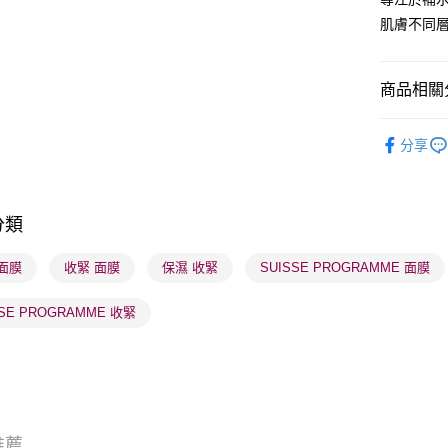
肌膚不同
BoC Pay
商品相關分
送貨方式
順豐自助櫃
護膚保養
分享
每筆HK$6
網店限定
順豐站及營
莎莎獨家
每筆HK$6
分類
確認發貨後
面膜
收緊 面膜
保濕 收緊
SUISSE PROGRAMME 面膜
物流公司
每筆HK$6
SSE PROGRAMME 收緊
(香港門市
取。逾期
每筆HK$2
(澳門門市
推薦