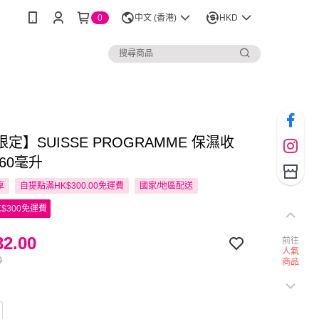
0
中文 (香港)
HKD
定】SUISSE PROGRAMME 保濕收
60毫升
享
自提點滿HK$300.00免運費
國家/地區配送
$300免運費
2.00
前往
人氣
0
商品