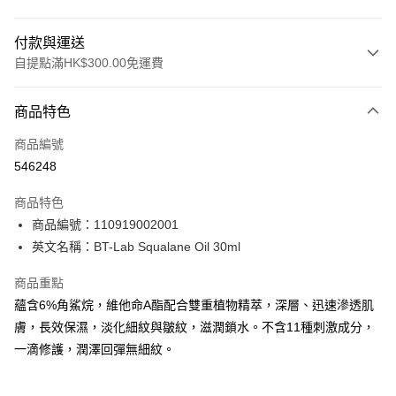
付款與運送
自提點滿HK$300.00免運費
付款方式
商品特色
信用卡
商品編號
Apple Pay
546248
AlipayHK
商品特色
PayMe
商品編號：110919002001
英文名稱：BT-Lab Squalane Oil 30ml
WeChat Pay
商品重點
BoC Pay
蘊含6%角鯊烷，維他命A酯配合雙重植物精萃，深層、迅速滲透肌
膚，長效保濕，淡化細紋與皺紋，滋潤鎖水。不含11種刺激成分，
送貨方式
一滴修護，潤澤回彈無細紋。
順豐自助櫃 - 確認發貨後1-3個工作天送達
每筆HK$65.00，滿HK$300.00或以上免運費