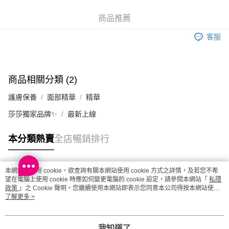
順豐站及營業點 - 確認發貨後1-3個工作天送達
商品推薦
每筆HK$65.00，滿HK$300.00或以上免運費
客服
確認發貨後1-3 工作天送達，訂單將隨機分配至SF順豐速運或京東
物流公司進行物流配送
每筆HK$65.00，滿HK$300.00或以上免運費
商品相關分類 (2)
(香港門市) 只顯示可選門市。確認發貨後2-5個工作天到店，3天內
護膚保養
面部精華
精華
取。逾期會取消訂單，並不會安排重寄
莎莎獨家品牌✨
最新上線
每筆HK$20.00，滿HK$100.00或以上免運費
(澳門門市) 只顯示可選門市。確認發貨後2-5個工作天到店，3天內
本分類熱賣
全店暢銷排行
取。逾期會取消訂單，並不會安排重寄
每筆HK$20.00，滿HK$100.00或以上免運費
本網站中使用 cookie，欲查詢有關本網站使用 cookie 方式之詳情，及若您不希
熱門標籤
望在電腦上使用 cookie 時應如何變更電腦的 cookie 設定，請參閱本網站「
澳門地區配送 - 確認發貨後1-4個工作天送達
運費表
私隱
政策
」之 Cookie 聲明。您繼續使用本網站即表示您同意本公司得按本網站使用
條款之 Cookie 聲明使用 cookie。
了解更多 >
熱銷排行
最新商品
人氣推薦
我知道了