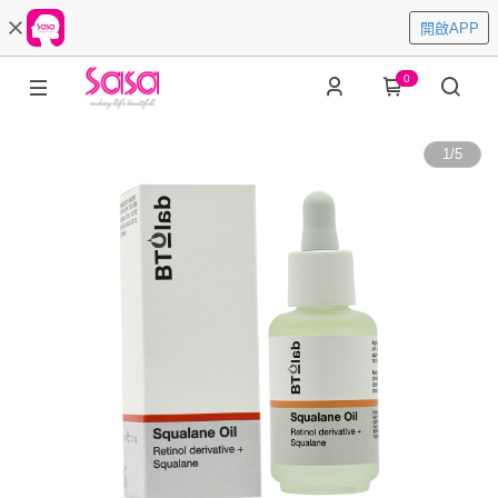
開啟APP
0
1
/
5