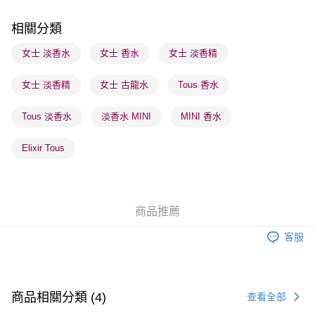
順豐站及營業點 - 確認發貨後1-3個工作天送達
相關分類
每筆HK$65.00，滿HK$300.00或以上免運費
女士 淡香水
女士 香水
女士 淡香精
確認發貨後1-3 工作天送達，訂單將隨機分配至SF順豐速運或京東
女士 淡香精
女士 古龍水
Tous 香水
物流公司進行物流配送
每筆HK$65.00，滿HK$300.00或以上免運費
Tous 淡香水
淡香水 MINI
MINI 香水
(香港門市) 只顯示可選門市。確認發貨後2-5個工作天到店，3天內
取。逾期會取消訂單，並不會安排重寄
Elixir Tous
每筆HK$20.00，滿HK$100.00或以上免運費
(澳門門市) 只顯示可選門市。確認發貨後2-5個工作天到店，3天內
取。逾期會取消訂單，並不會安排重寄
商品推薦
每筆HK$20.00，滿HK$100.00或以上免運費
客服
商品相關分類 (4)
查看全部