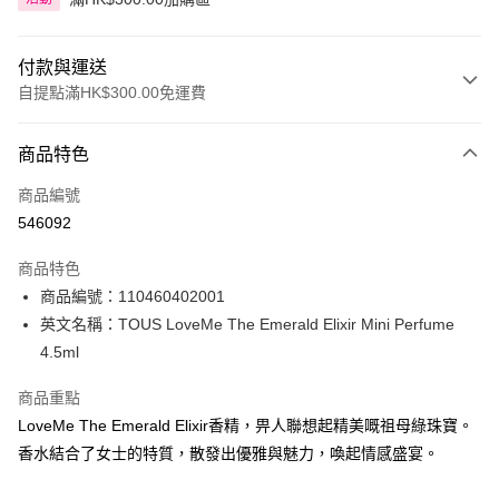
付款與運送
自提點滿HK$300.00免運費
付款方式
商品特色
信用卡
商品編號
Apple Pay
546092
AlipayHK
商品特色
PayMe
商品編號：110460402001
英文名稱：TOUS LoveMe The Emerald Elixir Mini Perfume
WeChat Pay
4.5ml
BoC Pay
商品重點
LoveMe The Emerald Elixir香精，畀人聯想起精美嘅祖母綠珠寶。
送貨方式
香水結合了女士的特質，散發出優雅與魅力，喚起情感盛宴。
順豐自助櫃 - 確認發貨後1-3個工作天送達
每筆HK$65.00，滿HK$300.00或以上免運費