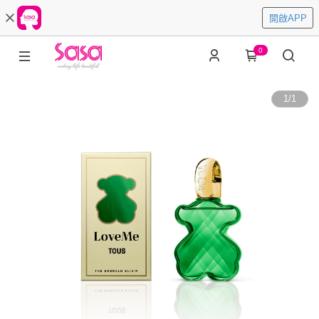
開啟APP
0
1
/
1