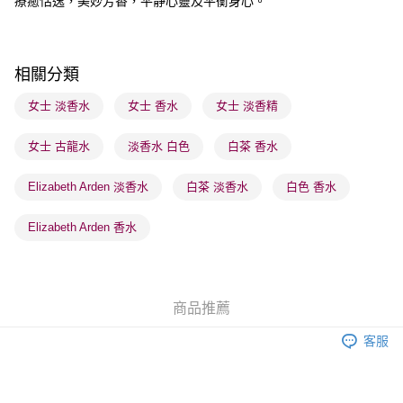
療癒恬逸，美妙芳香，平靜心靈及平衡身心。
送貨方式
順豐自助櫃 - 確認發貨後1-3個工作天送達
每筆HK$65.00，滿HK$300.00或以上免運費
相關分類
順豐站及營業點 - 確認發貨後1-3個工作天送達
女士 淡香水
女士 香水
女士 淡香精
每筆HK$65.00，滿HK$300.00或以上免運費
女士 古龍水
淡香水 白色
白茶 香水
確認發貨後1-3 工作天送達，訂單將隨機分配至SF順豐速運或京東
物流公司進行物流配送
Elizabeth Arden 淡香水
白茶 淡香水
白色 香水
每筆HK$65.00，滿HK$300.00或以上免運費
(香港門市) 只顯示可選門市。確認發貨後2-5個工作天到店，3天內
Elizabeth Arden 香水
取。逾期會取消訂單，並不會安排重寄
每筆HK$20.00，滿HK$100.00或以上免運費
(澳門門市) 只顯示可選門市。確認發貨後2-5個工作天到店，3天內
商品推薦
取。逾期會取消訂單，並不會安排重寄
客服
每筆HK$20.00，滿HK$100.00或以上免運費