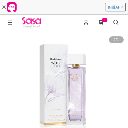
開啟APP
0
1
/
1