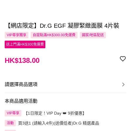
【網店限定】Dr.G EGF 凝膠緊緻面膜 4片裝
VIP尊享
獨享
自提點滿HK$300.00免運費
國家/地區配送
送上門滿HK$300免運費
HK$138.00
請選擇商品選項
本商品適用活動
【1日限定！VIP Day 👑 9折優惠】
VIP尊享
買3送1 (請輸入4件)(送價低者)Dr.G 精選產品
活動