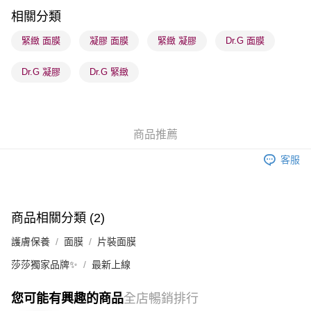
每筆HK$65.00，滿HK$300.00或以上免運費
相關分類
順豐站及營業點 - 確認發貨後1-3個工作天送達
緊緻 面膜
凝膠 面膜
緊緻 凝膠
Dr.G 面膜
每筆HK$65.00，滿HK$300.00或以上免運費
Dr.G 凝膠
Dr.G 緊緻
確認發貨後1-3 工作天送達，訂單將隨機分配至SF順豐速運或京東
物流公司進行物流配送
每筆HK$65.00，滿HK$300.00或以上免運費
商品推薦
(香港門市) 只顯示可選門市。確認發貨後2-5個工作天到店，3天內
取。逾期會取消訂單，並不會安排重寄
客服
每筆HK$20.00，滿HK$100.00或以上免運費
(澳門門市) 只顯示可選門市。確認發貨後2-5個工作天到店，3天內
取。逾期會取消訂單，並不會安排重寄
商品相關分類 (2)
每筆HK$20.00，滿HK$100.00或以上免運費
護膚保養
面膜
片裝面膜
澳門地區配送 - 確認發貨後1-4個工作天送達
運費表
莎莎獨家品牌✨
最新上線
您可能有興趣的商品
全店暢銷排行