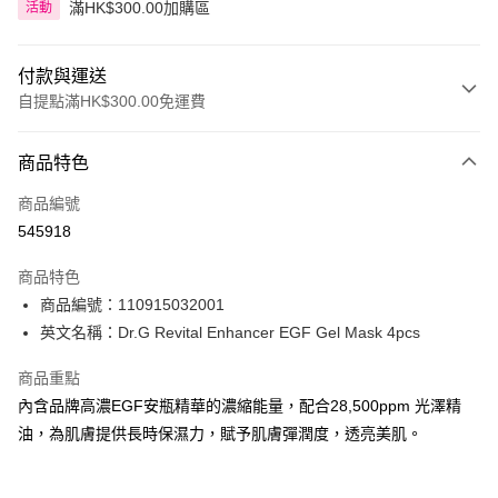
滿HK$300.00加購區
活動
付款與運送
自提點滿HK$300.00免運費
付款方式
商品特色
信用卡
商品編號
Apple Pay
545918
AlipayHK
商品特色
PayMe
商品編號：110915032001
英文名稱：Dr.G Revital Enhancer EGF Gel Mask 4pcs
WeChat Pay
商品重點
BoC Pay
內含品牌高濃EGF安瓶精華的濃縮能量，配合28,500ppm 光澤精
油，為肌膚提供長時保濕力，賦予肌膚彈潤度，透亮美肌。
送貨方式
順豐自助櫃 - 確認發貨後1-3個工作天送達