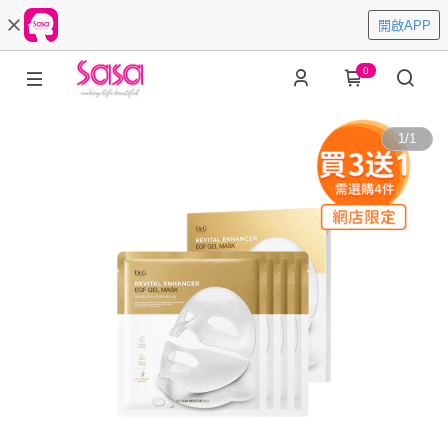
開啟APP
0
1
/
1