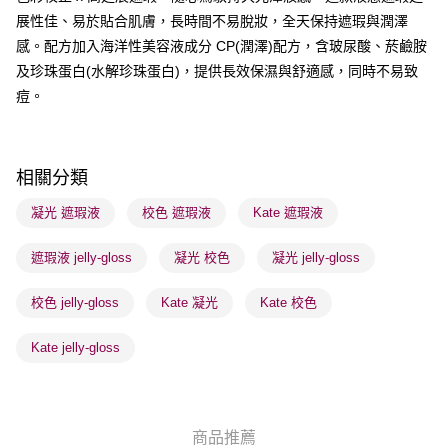
展性佳、易於貼合肌膚，長時間不易脫妝，全天保持遮瑕與潤澤
送貨方式
感。配方加入海洋性美容液成分 CP(潤澤)配方，含玻尿酸、菸鹼胺
順豐自助櫃 - 確認發貨後1-3個工作天送達
及珍珠蛋白(水解珍珠蛋白)，提供長效保濕與舒適感，同時不易致
每筆HK$65.00，滿HK$300.00或以上免運費
痘。
順豐站及營業點 - 確認發貨後1-3個工作天送達
每筆HK$65.00，滿HK$300.00或以上免運費
相關分類
確認發貨後1-3 工作天送達，訂單將隨機分配至SF順豐速運或京東
物流公司進行物流配送
凝光 遮瑕液
校色 遮瑕液
Kate 遮瑕液
每筆HK$65.00，滿HK$300.00或以上免運費
遮瑕液 jelly-gloss
凝光 校色
凝光 jelly-gloss
(香港門市) 只顯示可選門市。確認發貨後2-5個工作天到店，3天內
取。逾期會取消訂單，並不會安排重寄
校色 jelly-gloss
Kate 凝光
Kate 校色
每筆HK$20.00，滿HK$100.00或以上免運費
Kate jelly-gloss
(澳門門市) 只顯示可選門市。確認發貨後2-5個工作天到店，3天內
取。逾期會取消訂單，並不會安排重寄
每筆HK$20.00，滿HK$100.00或以上免運費
商品推薦