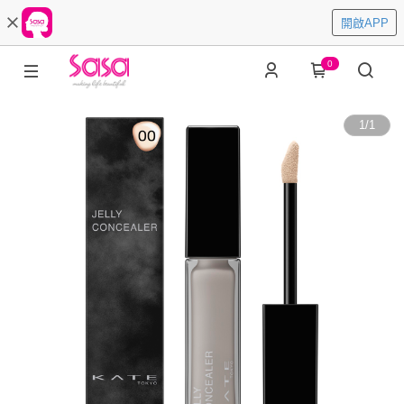
開啟APP
0
1
/
1