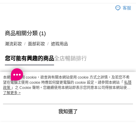
澳門地區配送 - 確認發貨後1-4個工作天送達
運費表
客服
商品相關分類 (1)
潮流彩妝
面部彩妝
遮瑕用品
您可能有興趣的商品
全店暢銷排行
本網站中使用 cookie，欲查詢有關本網站使用 cookie 方式之詳情，及若您不希
熱門標籤
望在電腦上使用 cookie 時應如何變更電腦的 cookie 設定，請參閱本網站「
私隱
政策
」之 Cookie 聲明。您繼續使用本網站即表示您同意本公司得按本網站使用
條款之 Cookie 聲明使用 cookie。
了解更多 >
熱銷排行
最新商品
人氣推薦
我知道了