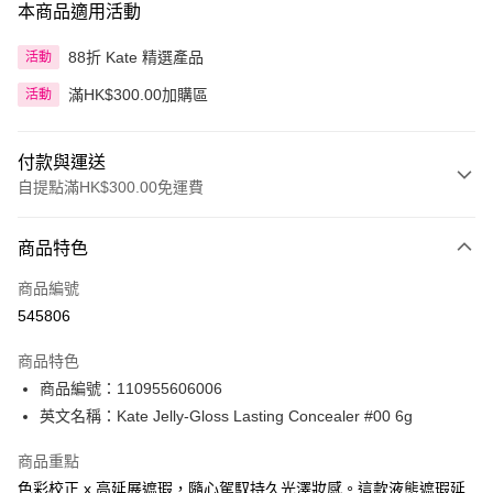
本商品適用活動
88折 Kate 精選產品
活動
滿HK$300.00加購區
活動
付款與運送
自提點滿HK$300.00免運費
付款方式
商品特色
信用卡
商品編號
Apple Pay
545806
AlipayHK
商品特色
PayMe
商品編號：110955606006
英文名稱：Kate Jelly-Gloss Lasting Concealer #00 6g
WeChat Pay
商品重點
BoC Pay
色彩校正 x 高延展遮瑕，隨心駕馭持久光澤妝感。這款液態遮瑕延