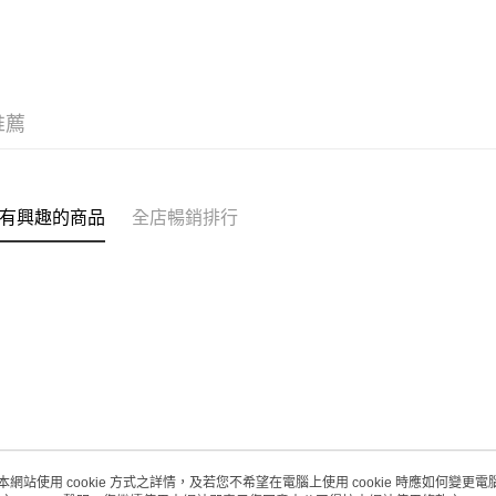
(澳門門市
取。逾期
每筆HK$2
澳門地區配
推薦
有興趣的商品
全店暢銷排行
本網站使用 cookie 方式之詳情，及若您不希望在電腦上使用 cookie 時應如何變更電腦的