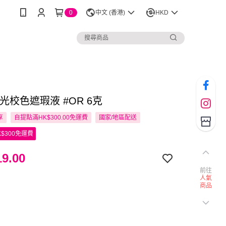
0
中文 (香港)
HKD
 凝光校色遮瑕液 #OR 6克
享
自提點滿HK$300.00免運費
國家/地區配送
$300免運費
9.00
前往
人氣
商品