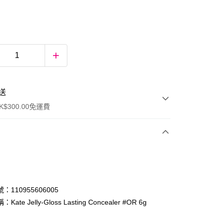
送
$300.00免運費
：110955606005
ate Jelly-Gloss Lasting Concealer #OR 6g