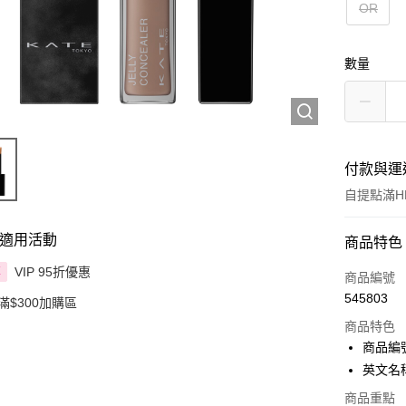
OR
數量
付款與運
自提點滿HK
適用活動
付款方式
商品特色
VIP 95折優惠
享
信用卡
商品編號
545803
滿$300加購區
Apple Pay
商品特色
AlipayHK
商品編號
英文名稱：K
PayMe
商品重點