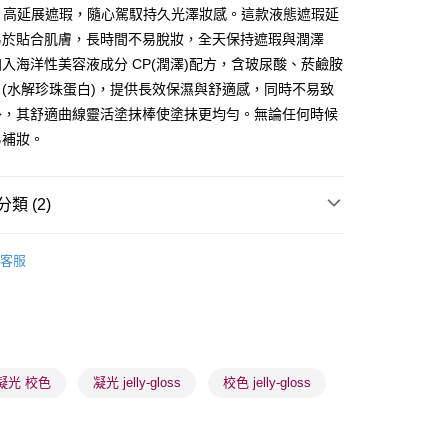
ay
x 高延展遮瑕，隨心駕馭持久光澤妝感。這款液態遮瑕延
易於貼合肌膚，長時間不易脫妝，全天保持遮瑕與潤澤
入海洋性美容液成分 CP(潤澤)配方，含玻尿酸、菸鹼胺
(水解珍珠蛋白)，提供長效保濕與舒適感，同時不易致
外，其舒適曲線靈活塗抹棒使塗抹更均勻。無論任何時候
易補妝。
 - 確認發貨後1-3個工作天送達
5.00，滿HK$300.00或以上免運費
類 (2)
業點 - 確認發貨後1-3個工作天送達
5.00，滿HK$300.00或以上免運費
面部彩妝
遮瑕用品
客服
1-3 工作天送達，訂單將隨機分配至SF順豐速運或京東
推薦
女神必備 迷人彩妝
進行物流配送
5.00，滿HK$300.00或以上免運費
) 只顯示可選門市。確認發貨後2-5個工作天到店，3天內
凝光 校色
凝光 jelly-gloss
校色 jelly-gloss
會取消訂單，並不會安排重寄
0.00，滿HK$100.00或以上免運費