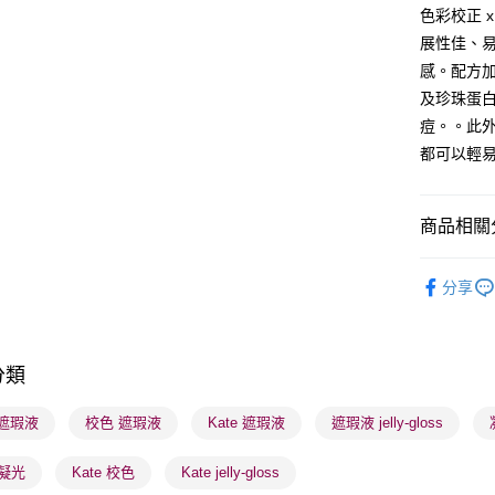
WeChat P
色彩校正 
展性佳、
BoC Pay
感。配方加
及珍珠蛋白
送貨方式
痘。。此
都可以輕
順豐自助櫃
每筆HK$6
商品相關分
順豐站及營
每筆HK$6
潮流彩妝
分享
確認發貨後
本月人氣
物流公司
每筆HK$6
分類
(香港門市
 遮瑕液
校色 遮瑕液
Kate 遮瑕液
遮瑕液 jelly-gloss
取。逾期
每筆HK$2
 凝光
Kate 校色
Kate jelly-gloss