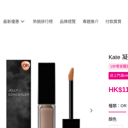
最新優惠
熱銷排行榜
品牌總覽
專題推介
付款獎賞
Kate
VIP尊享
獨
送上門滿HK
HK$11
種類：OR
顏色