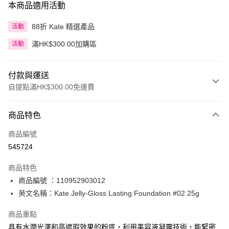
本商品適用活動
88折 Kate 精選產品
活動
滿HK$300.00加購區
活動
付款與運送
自提點滿HK$300.00免運費
付款方式
商品特色
信用卡
商品編號
Apple Pay
545724
AlipayHK
商品特色
PayMe
商品編號 ：110952903012
英文名稱：Kate Jelly-Gloss Lasting Foundation #02 25g
WeChat Pay
商品重點
BoC Pay
具有水潤光澤和高遮瑕效果的粉底，利用美容液凝露技術，能緊密