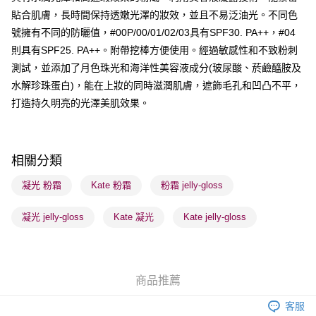
貼合肌膚，長時間保持透嫩光澤的妝效，並且不易泛油光。不同色
送貨方式
號擁有不同的防曬值，#00P/00/01/02/03具有SPF30. PA++，#04
順豐自助櫃 - 確認發貨後1-3個工作天送達
則具有SPF25. PA++。附帶挖棒方便使用。經過敏感性和不致粉刺
每筆HK$65.00，滿HK$300.00或以上免運費
測試，並添加了月色珠光和海洋性美容液成分(玻尿酸、菸鹼醯胺及
順豐站及營業點 - 確認發貨後1-3個工作天送達
水解珍珠蛋白)，能在上妝的同時滋潤肌膚，遮飾毛孔和凹凸不平，
打造持久明亮的光澤美肌效果。
每筆HK$65.00，滿HK$300.00或以上免運費
確認發貨後1-3 工作天送達，訂單將隨機分配至SF順豐速運或京東
物流公司進行物流配送
相關分類
每筆HK$65.00，滿HK$300.00或以上免運費
凝光 粉霜
Kate 粉霜
粉霜 jelly-gloss
(香港門市) 只顯示可選門市。確認發貨後2-5個工作天到店，3天內
取。逾期會取消訂單，並不會安排重寄
凝光 jelly-gloss
Kate 凝光
Kate jelly-gloss
每筆HK$20.00，滿HK$100.00或以上免運費
(澳門門市) 只顯示可選門市。確認發貨後2-5個工作天到店，3天內
取。逾期會取消訂單，並不會安排重寄
商品推薦
每筆HK$20.00，滿HK$100.00或以上免運費
客服