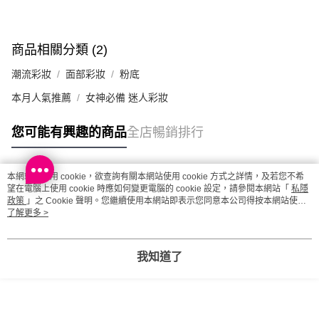
澳門地區配送 - 確認發貨後1-4個工作天送達
運費表
商品相關分類 (2)
潮流彩妝
面部彩妝
粉底
本月人氣推薦
女神必備 迷人彩妝
您可能有興趣的商品
全店暢銷排行
本網站中使用 cookie，欲查詢有關本網站使用 cookie 方式之詳情，及若您不希
熱門標籤
望在電腦上使用 cookie 時應如何變更電腦的 cookie 設定，請參閱本網站「
私隱
政策
」之 Cookie 聲明。您繼續使用本網站即表示您同意本公司得按本網站使用
條款之 Cookie 聲明使用 cookie。
了解更多 >
熱銷排行
最新商品
人氣推薦
我知道了