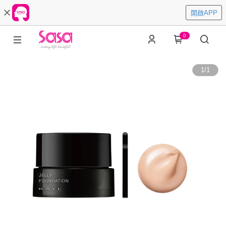
開啟APP
0
1
/
1