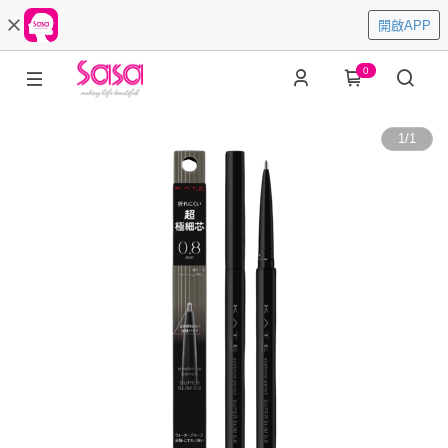
開啟APP
0
1
/
1