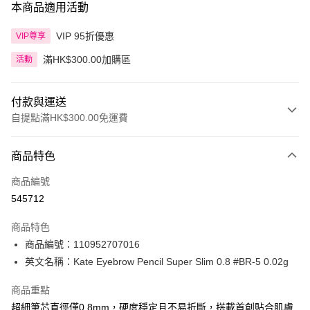
本商品適用活動
VIP 95折優惠
VIP尊享
滿HK$300.00加購區
活動
付款與運送
自提點滿HK$300.00免運費
付款方式
商品特色
信用卡
商品編號
Apple Pay
545712
AlipayHK
商品特色
PayMe
商品編號：110952707016
英文名稱：Kate Eyebrow Pencil Super Slim 0.8 #BR-5 0.02g
WeChat Pay
商品重點
BoC Pay
超細筆芯直徑僅0.8mm，硬度穩定且不易折斷，搭載首創貼合肌膚