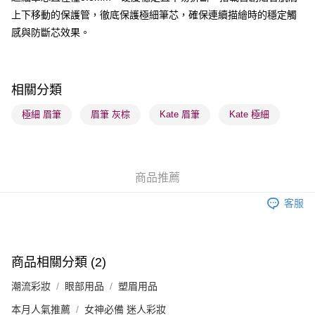
上下移動的保護管，徹底保護極細筆芯，確保連續描繪時的穩定觸
送貨方式
感與防斷芯效果。
順豐自助櫃 - 確認發貨後1-3個工作天送達
每筆HK$65.00，滿HK$300.00或以上免運費
順豐站及營業點 - 確認發貨後1-3個工作天送達
相關分類
每筆HK$65.00，滿HK$300.00或以上免運費
極細 眉筆
眉筆 灰棕
Kate 眉筆
Kate 極細
確認發貨後1-3 工作天送達，訂單將隨機分配至SF順豐速運或京東
物流公司進行物流配送
每筆HK$65.00，滿HK$300.00或以上免運費
商品推薦
(香港門市) 只顯示可選門市。確認發貨後2-5個工作天到店，3天內
客服
取。逾期會取消訂單，並不會安排重寄
每筆HK$20.00，滿HK$100.00或以上免運費
(澳門門市) 只顯示可選門市。確認發貨後2-5個工作天到店，3天內
商品相關分類 (2)
取。逾期會取消訂單，並不會安排重寄
潮流彩妝
眼部用品
塑眉用品
每筆HK$20.00，滿HK$100.00或以上免運費
本月人氣推薦
女神必備 迷人彩妝