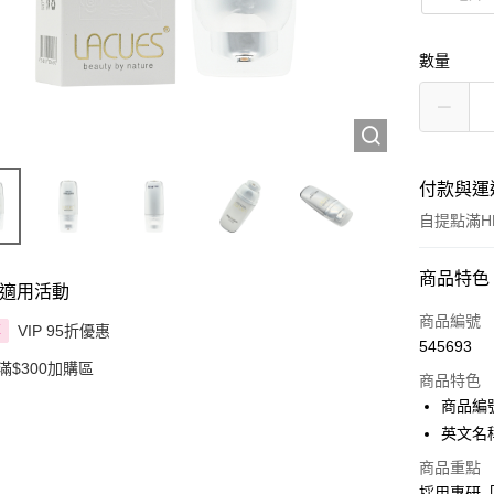
數量
付款與運
自提點滿HK
付款方式
商品特色
適用活動
信用卡
商品編號
VIP 95折優惠
享
545693
Apple Pay
滿$300加購區
商品特色
AlipayHK
商品編號
英文名稱：
PayMe
商品重點
WeChat P
採用專研