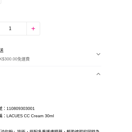
送
$300.00免運費
：110809303001
LACUES CC Cream 30ml
ay
「油包粉」技術，搭配多重護膚精華，輕盈遮瑕的同時為