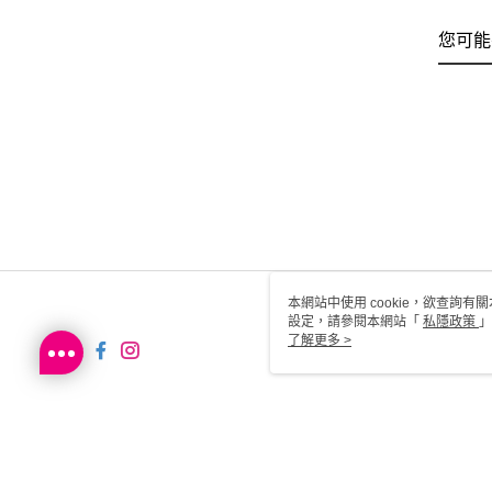
您可能
本網站中使用 cookie，欲查詢有關
設定，請參閱本網站「
私隱政策
」
用 cookie。
了解更多 >