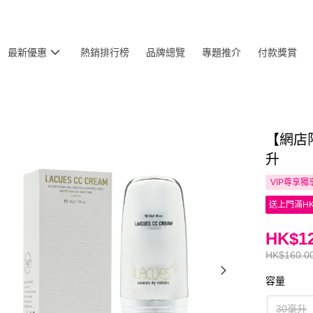
最新優惠
熱銷排行榜
品牌總覽
專題推介
付款獎賞
【網店限
升
VIP尊享
獨
送上門滿HK
HK$12
HK$160.0
容量
30毫升