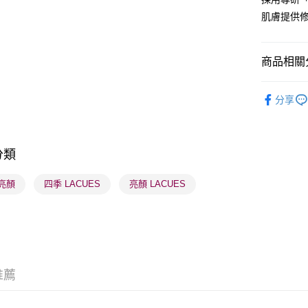
肌膚提供
BoC Pay
商品相關分
送貨方式
順豐自助櫃
潮流彩妝
分享
每筆HK$6
莎莎獨家
順豐站及營
每筆HK$6
分類
確認發貨後
亮顏
四季 LACUES
亮顏 LACUES
物流公司
每筆HK$6
(香港門市
取。逾期
每筆HK$2
推薦
(澳門門市