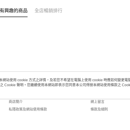
取。逾期
有興趣的商品
全店暢銷排行
每筆HK$2
澳門地區配
本網站使用 cookie 方式之詳情，及若您不希望在電腦上使用 cookie 時應如何變更電腦的
之 Cookie 聲明。您繼續使用本網站即表示您同意本公司得按本網站使用條款之 Cooki
關於我們
客戶服務
品牌故事
購物說明
商店簡介
網上留言
私隱政策及網站使用條款
條款及細則
聯絡我們