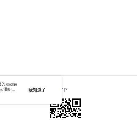
會取消訂單，並不會安排重寄
0.00，滿HK$100.00或以上免運費
送 - 確認發貨後1-4個工作天送達
運費表
 cookie
e 聲明使
我知道了
官方APP