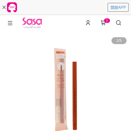
開啟APP
0
1
/
5