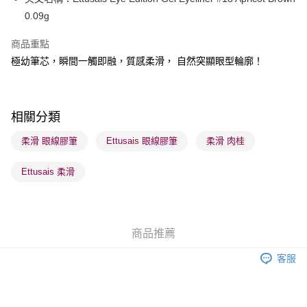
WeChat Pay
0.09g
BoC Pay
商品重點
極幼筆芯，瞬間一觸即融，質感柔滑， 自然突顯眼型輪廓！
送貨方式
順豐自助櫃 - 確認發貨後1-3個工作天送達
每筆HK$65.00，滿HK$300.00或以上免運費
相關分類
順豐站及營業點 - 確認發貨後1-3個工作天送達
柔滑 眼線膠筆
Ettusais 眼線膠筆
柔滑 肉桂
每筆HK$65.00，滿HK$300.00或以上免運費
Ettusais 柔滑
確認發貨後1-3 工作天送達，訂單將隨機分配至SF順豐速運或京東
物流公司進行物流配送
每筆HK$65.00，滿HK$300.00或以上免運費
商品推薦
(香港門市) 只顯示可選門市。確認發貨後2-5個工作天到店，3天內
取。逾期會取消訂單，並不會安排重寄
客服
每筆HK$20.00，滿HK$100.00或以上免運費
(澳門門市) 只顯示可選門市。確認發貨後2-5個工作天到店，3天內