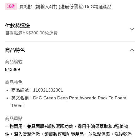
買3送1 (請輸入4件) (送最低價者) Dr.G精選產品
活動
付款與運送
自提點滿HK$300.00免運費
付款方式
商品特色
信用卡
商品編號
Apple Pay
543369
AlipayHK
商品特色
PayMe
商品編號：110921302001
英文名稱：Dr.G Green Deep Pore Avocado Pack To Foam
WeChat Pay
150ml
BoC Pay
商品重點
一物兩用，兼具面膜+卸妝潔顏功效，採用牛油果萃取和3種植物
送貨方式
油，深入清潔淨澈，卸載妝容和防曬產品，並滋潤保濕，洗後乾淨
順豐自助櫃 - 確認發貨後1-3個工作天送達