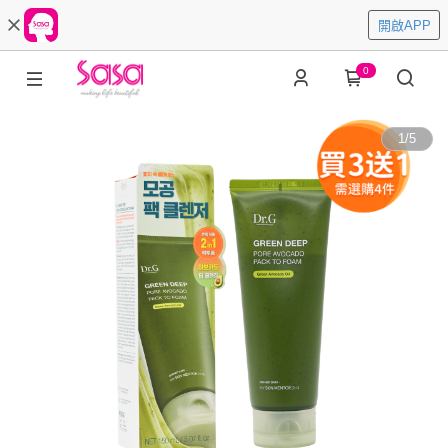
開啟APP
0
1
/
5