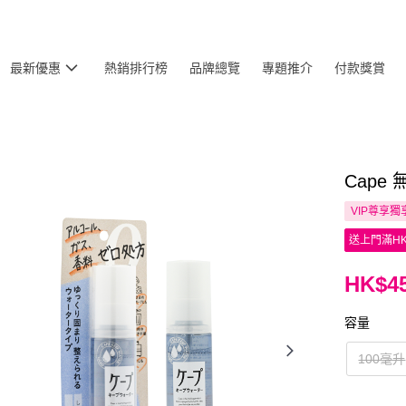
最新優惠
熱銷排行榜
品牌總覽
專題推介
付款獎賞
Cape
VIP尊享
獨
送上門滿HK
HK$45
容量
100毫升