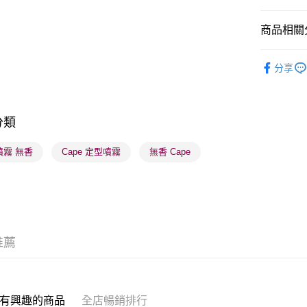
商品相關分
送貨方式
順豐自助櫃
美髮產品
分享
每筆HK$6
本月人氣
順豐站及營
每筆HK$6
分類
確認發貨後
噴霧 無香
Cape 定型噴霧
無香 Cape
物流公司
每筆HK$6
(香港門市
取。逾期
每筆HK$2
推薦
(澳門門市
取。逾期
有興趣的商品
全店暢銷排行
每筆HK$2