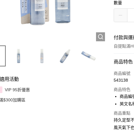
數量
付款與運
自提點滿HK
付款方式
商品特色
信用卡
商品編號
適用活動
543138
Apple Pay
商品特色
VIP 95折優惠
享
AlipayHK
商品編號 
滿$300加購區
英文名稱：
PayMe
商品重點
WeChat P
持久定型
風天氣下
BoC Pay