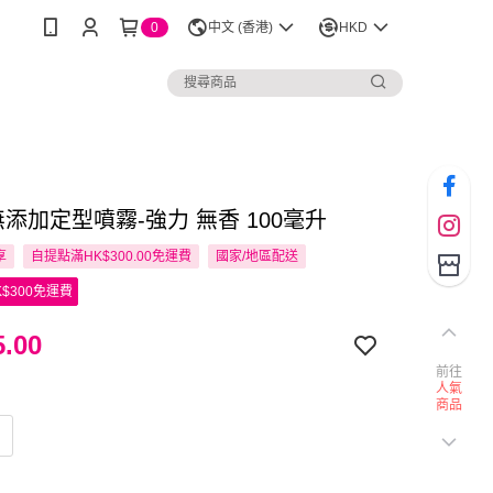
0
中文 (香港)
HKD
 無添加定型噴霧-強力 無香 100毫升
享
自提點滿HK$300.00免運費
國家/地區配送
$300免運費
.00
前往
人氣
商品