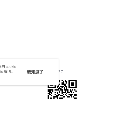
送 - 確認發貨後1-4個工作天送達
運費表
 cookie
e 聲明使
我知道了
官方APP