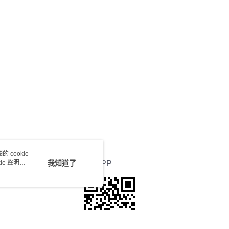
會取消訂單，並不會安排重寄
0.00，滿HK$100.00或以上免運費
送 - 確認發貨後1-4個工作天送達
運費表
 cookie
e 聲明使
我知道了
官方APP