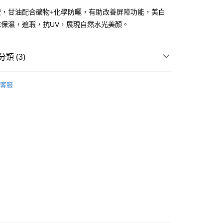
胺，甘油配合礦物+化學防曬，有助改善屏障功能，美白
抹保濕，遮瑕，抗UV，展現自然水光美顏。
類 (3)
 - 確認發貨後1-3個工作天送達
面部彩妝
BB/CC霜
5.00，滿HK$300.00或以上免運費
客服
品牌✨
最新上線
業點 - 確認發貨後1-3個工作天送達
5.00，滿HK$300.00或以上免運費
品牌✨
韓系品牌
全部產品
1-3 工作天送達，訂單將隨機分配至SF順豐速運或京東
進行物流配送
5.00，滿HK$300.00或以上免運費
) 只顯示可選門市。確認發貨後2-5個工作天到店，3天內
會取消訂單，並不會安排重寄
0.00，滿HK$100.00或以上免運費
) 只顯示可選門市。確認發貨後2-5個工作天到店，3天內