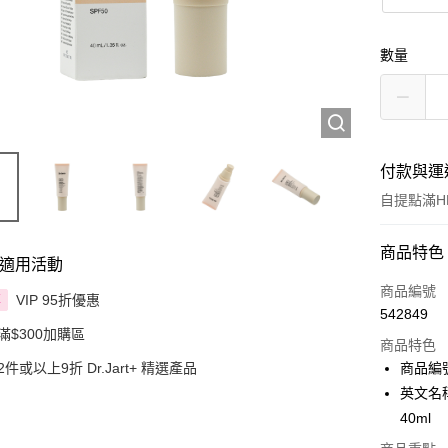
數量
付款與運
自提點滿HK
付款方式
商品特色
適用活動
信用卡
商品編號
VIP 95折優惠
享
542849
Apple Pay
滿$300加購區
商品特色
AlipayHK
2件或以上9折 Dr.Jart+ 精選產品
商品編號:
英文名稱: 
PayMe
40ml
WeChat P