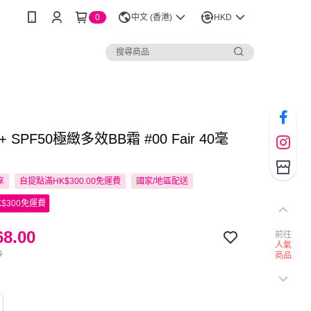
0
中文 (香港)
HKD
art+ SPF50極緻多效BB霜 #00 Fair 40毫
享
自提點滿HK$300.00免運費
國家/地區配送
$300免運費
8.00
前往
人氣
0
商品