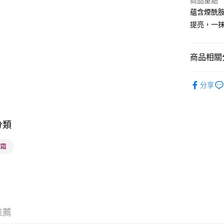
商品重點
蘊含煙酰
BoC Pay
提亮，一
送貨方式
商品相關分
順豐自助櫃
潮流彩妝
每筆HK$6
分享
莎莎獨家
順豐站及營
每筆HK$6
莎莎獨家
分類
確認發貨後
物流公司
b霜
每筆HK$6
(香港門市
取。逾期
每筆HK$2
推薦
(澳門門市