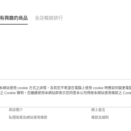
取。逾期
每筆HK$2
有興趣的商品
全店暢銷排行
澳門地區配
本網站使用 cookie 方式之詳情，及若您不希望在電腦上使用 cookie 時應如何變更電腦的
之 Cookie 聲明。您繼續使用本網站即表示您同意本公司得按本網站使用條款之 Cooki
關於我們
客戶服務
品牌故事
購物說明
商店簡介
網上留言
私隱政策及網站使用條款
條款及細則
聯絡我們