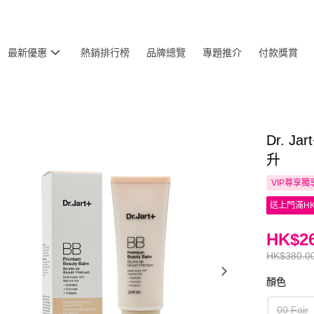
最新優惠
熱銷排行榜
品牌總覽
專題推介
付款獎賞
Dr. J
升
VIP尊享
獨
送上門滿HK
HK$26
HK$380.0
顏色
00 Fair