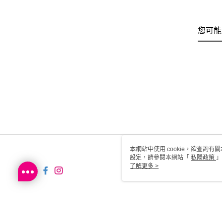
您可能
本網站中使用 cookie，欲查詢有關
設定，請參閱本網站「
私隱政策
」
用 cookie。
了解更多 >