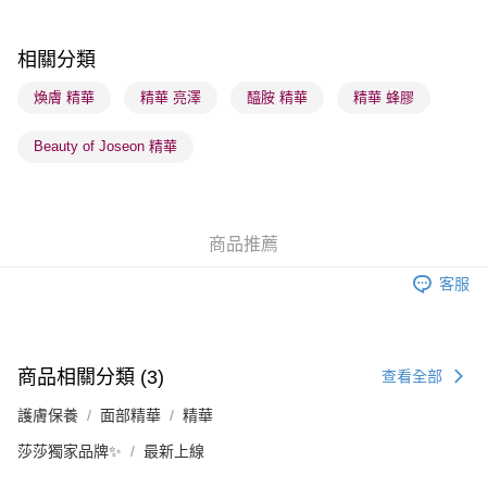
每筆HK$65.00，滿HK$300.00或以上免運費
順豐站及營業點 - 確認發貨後1-3個工作天送達
相關分類
每筆HK$65.00，滿HK$300.00或以上免運費
煥膚 精華
精華 亮澤
醯胺 精華
精華 蜂膠
確認發貨後1-3 工作天送達，訂單將隨機分配至SF順豐速運或京東
Beauty of Joseon 精華
物流公司進行物流配送
每筆HK$65.00，滿HK$300.00或以上免運費
(香港門市) 只顯示可選門市。確認發貨後2-5個工作天到店，3天內
商品推薦
取。逾期會取消訂單，並不會安排重寄
每筆HK$20.00，滿HK$100.00或以上免運費
客服
(澳門門市) 只顯示可選門市。確認發貨後2-5個工作天到店，3天內
取。逾期會取消訂單，並不會安排重寄
每筆HK$20.00，滿HK$100.00或以上免運費
商品相關分類 (3)
查看全部
澳門地區配送 - 確認發貨後1-4個工作天送達
運費表
護膚保養
面部精華
精華
莎莎獨家品牌✨
最新上線