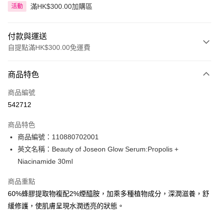
滿HK$300.00加購區
活動
付款與運送
自提點滿HK$300.00免運費
付款方式
商品特色
信用卡
商品編號
Apple Pay
542712
AlipayHK
商品特色
PayMe
商品編號：110880702001
英文名稱：Beauty of Joseon Glow Serum:Propolis +
WeChat Pay
Niacinamide 30ml
BoC Pay
商品重點
60%蜂膠提取物複配2%煙醯胺，加乘多種植物成分，深潤滋養，舒
送貨方式
緩修護，使肌膚呈現水潤透亮的狀態。
順豐自助櫃 - 確認發貨後1-3個工作天送達