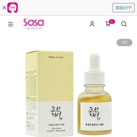
開啟APP
0
1
/
5