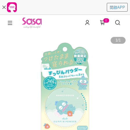
開啟APP
0
1
/
1