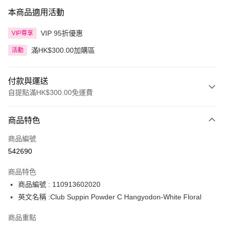
本商品適用活動
VIP 95折優惠
VIP尊享
滿HK$300.00加購區
活動
付款與運送
自提點滿HK$300.00免運費
付款方式
商品特色
信用卡
商品編號
Apple Pay
542690
AlipayHK
商品特色
PayMe
商品編號 : 110913602020
英文名稱 :Club Suppin Powder C Hangyodon-White Floral
WeChat Pay
商品重點
BoC Pay