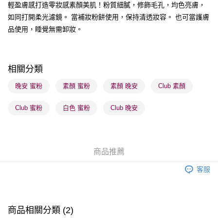
輕盈膚感打造零妝感素顏美肌！粉質細膩，修飾毛孔，均色亮膚，
如同打開柔光濾鏡。 當補妝粉餅使用，保持清透妝容。 也可當護膚
送貨方式
品使用，睡覺無需卸妝。
順豐自助櫃 - 確認發貨後1-3個工作天送達
每筆HK$65.00，滿HK$300.00或以上免運費
順豐站及營業點 - 確認發貨後1-3個工作天送達
相關分類
每筆HK$65.00，滿HK$300.00或以上免運費
晚安 蜜粉
素顏 蜜粉
素顏 晚安
Club 素顏
確認發貨後1-3 工作天送達，訂單將隨機分配至SF順豐速運或京東
Club 蜜粉
白色 蜜粉
Club 晚安
物流公司進行物流配送
每筆HK$65.00，滿HK$300.00或以上免運費
(香港門市) 只顯示可選門市。確認發貨後2-5個工作天到店，3天內
商品推薦
取。逾期會取消訂單，並不會安排重寄
每筆HK$20.00，滿HK$100.00或以上免運費
客服
(澳門門市) 只顯示可選門市。確認發貨後2-5個工作天到店，3天內
取。逾期會取消訂單，並不會安排重寄
每筆HK$20.00，滿HK$100.00或以上免運費
商品相關分類 (2)