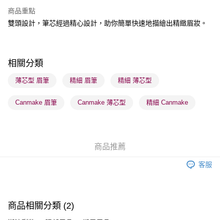
BoC Pay
商品重點
雙頭設計，筆芯經過精心設計，助你簡單快速地描繪出精緻眉妝。
送貨方式
順豐自助櫃 - 確認發貨後1-3個工作天送達
每筆HK$65.00，滿HK$300.00或以上免運費
相關分類
順豐站及營業點 - 確認發貨後1-3個工作天送達
薄芯型 眉筆
精細 眉筆
精細 薄芯型
每筆HK$65.00，滿HK$300.00或以上免運費
Canmake 眉筆
Canmake 薄芯型
精細 Canmake
確認發貨後1-3 工作天送達，訂單將隨機分配至SF順豐速運或京東
物流公司進行物流配送
每筆HK$65.00，滿HK$300.00或以上免運費
商品推薦
(香港門市) 只顯示可選門市。確認發貨後2-5個工作天到店，3天內
取。逾期會取消訂單，並不會安排重寄
客服
每筆HK$20.00，滿HK$100.00或以上免運費
(澳門門市) 只顯示可選門市。確認發貨後2-5個工作天到店，3天內
取。逾期會取消訂單，並不會安排重寄
商品相關分類 (2)
每筆HK$20.00，滿HK$100.00或以上免運費