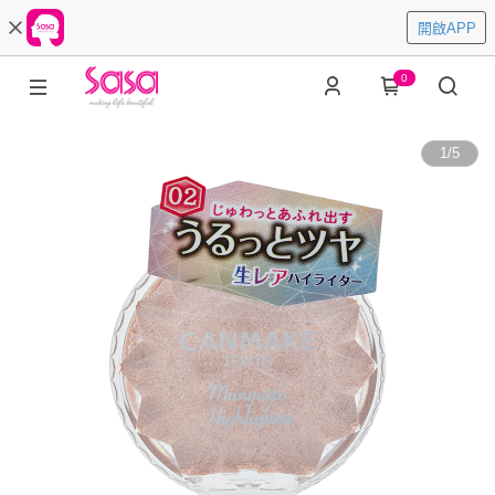
開啟APP
0
1
/
5