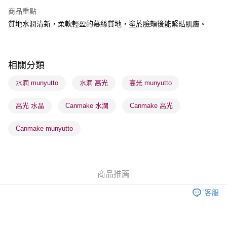
BoC Pay
商品重點
質地水潤清新，柔軟輕盈的慕絲質地，塗於臉頰後能緊貼肌膚。
送貨方式
順豐自助櫃 - 確認發貨後1-3個工作天送達
每筆HK$65.00，滿HK$300.00或以上免運費
相關分類
順豐站及營業點 - 確認發貨後1-3個工作天送達
水潤 munyutto
水潤 高光
高光 munyutto
每筆HK$65.00，滿HK$300.00或以上免運費
高光 水晶
Canmake 水潤
Canmake 高光
確認發貨後1-3 工作天送達，訂單將隨機分配至SF順豐速運或京東
物流公司進行物流配送
Canmake munyutto
每筆HK$65.00，滿HK$300.00或以上免運費
(香港門市) 只顯示可選門市。確認發貨後2-5個工作天到店，3天內
取。逾期會取消訂單，並不會安排重寄
商品推薦
每筆HK$20.00，滿HK$100.00或以上免運費
客服
(澳門門市) 只顯示可選門市。確認發貨後2-5個工作天到店，3天內
取。逾期會取消訂單，並不會安排重寄
每筆HK$20.00，滿HK$100.00或以上免運費