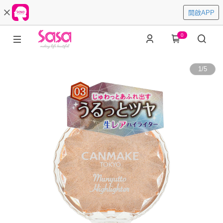
開啟APP
0
1
/
5