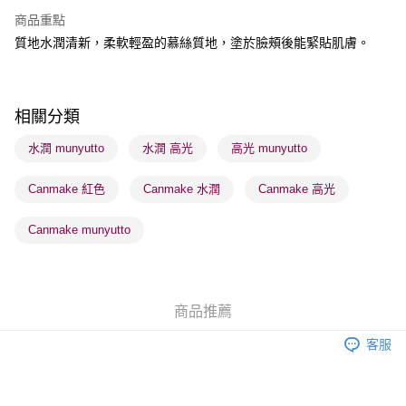
BoC Pay
商品重點
質地水潤清新，柔軟輕盈的慕絲質地，塗於臉頰後能緊貼肌膚。
送貨方式
順豐自助櫃 - 確認發貨後1-3個工作天送達
每筆HK$65.00，滿HK$300.00或以上免運費
相關分類
順豐站及營業點 - 確認發貨後1-3個工作天送達
水潤 munyutto
水潤 高光
高光 munyutto
每筆HK$65.00，滿HK$300.00或以上免運費
Canmake 紅色
Canmake 水潤
Canmake 高光
確認發貨後1-3 工作天送達，訂單將隨機分配至SF順豐速運或京東
物流公司進行物流配送
Canmake munyutto
每筆HK$65.00，滿HK$300.00或以上免運費
(香港門市) 只顯示可選門市。確認發貨後2-5個工作天到店，3天內
取。逾期會取消訂單，並不會安排重寄
商品推薦
每筆HK$20.00，滿HK$100.00或以上免運費
客服
(澳門門市) 只顯示可選門市。確認發貨後2-5個工作天到店，3天內
取。逾期會取消訂單，並不會安排重寄
每筆HK$20.00，滿HK$100.00或以上免運費