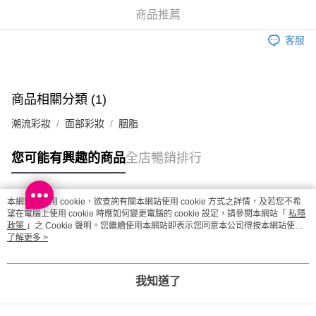
商品推薦
澳門地區配送 - 確認發貨後1-4個工作天送達
運費表
客服
商品相關分類 (1)
潮流彩妝
面部彩妝
胭脂
您可能有興趣的商品
全店暢銷排行
本網站中使用 cookie，欲查詢有關本網站使用 cookie 方式之詳情，及若您不希
熱門標籤
望在電腦上使用 cookie 時應如何變更電腦的 cookie 設定，請參閱本網站「
私隱
政策
」之 Cookie 聲明。您繼續使用本網站即表示您同意本公司得按本網站使用
條款之 Cookie 聲明使用 cookie。
了解更多 >
熱銷排行
最新商品
人氣推薦
我知道了