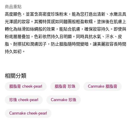
BoC Pay
商品重點
高度顯色，並富含高密度珍珠粉末，能為您打造出清新、水嫩且具
送貨方式
光澤感的妝容。其獨特質感如同麵團般輕盈軟糯，塗抹後在肌膚上
順豐自助櫃 - 確認發貨後1-3個工作天送達
轉化為絲滑如絲綢般的效果，能貼合肌膚，確保妝容持久。即使與
每筆HK$65.00，滿HK$300.00或以上免運費
粉底層層疊加，色彩依然持久且明顯。同時具抗水氣、汗水、皮
順豐站及營業點 - 確認發貨後1-3個工作天送達
脂、耐擦拭和潤膚因子，防止胭脂隨時間變暗，讓美麗妝容長時間
持久如初。
每筆HK$65.00，滿HK$300.00或以上免運費
確認發貨後1-3 工作天送達，訂單將隨機分配至SF順豐速運或京東
物流公司進行物流配送
相關分類
每筆HK$65.00，滿HK$300.00或以上免運費
胭脂膏 cheek-pearl
胭脂膏 珍珠
Canmake 胭脂膏
(香港門市) 只顯示可選門市。確認發貨後2-5個工作天到店，3天內
取。逾期會取消訂單，並不會安排重寄
珍珠 cheek-pearl
Canmake 珍珠
每筆HK$20.00，滿HK$100.00或以上免運費
Canmake cheek-pearl
(澳門門市) 只顯示可選門市。確認發貨後2-5個工作天到店，3天內
取。逾期會取消訂單，並不會安排重寄
每筆HK$20.00，滿HK$100.00或以上免運費