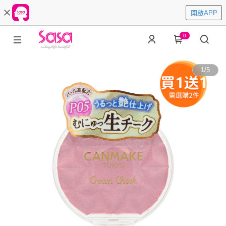
開啟APP
0
1
/
5