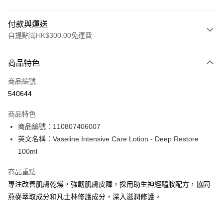
付款與運送
自提點滿HK$300.00免運費
付款方式
商品特色
信用卡
商品編號
Apple Pay
540644
AlipayHK
商品特色
PayMe
商品編號：110807406007
英文名稱：Vaseline Intensive Care Lotion - Deep Restore
WeChat Pay
100ml
BoC Pay
商品重點
專注改善肌膚乾燥，強韌肌膚皮障，採用助生神經醯胺配方，協同
送貨方式
燕麥萃取成分和凡士林修護成分，深入滋潤修護。
順豐自助櫃 - 確認發貨後1-3個工作天送達
每筆HK$65.00，滿HK$300.00或以上免運費