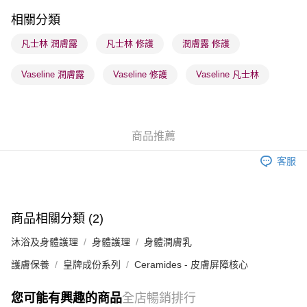
順豐站及營業點 - 確認發貨後1-3個工作天送達
相關分類
每筆HK$65.00，滿HK$300.00或以上免運費
凡士林 潤膚露
凡士林 修護
潤膚露 修護
確認發貨後1-3 工作天送達，訂單將隨機分配至SF順豐速運或京東
Vaseline 潤膚露
Vaseline 修護
Vaseline 凡士林
物流公司進行物流配送
每筆HK$65.00，滿HK$300.00或以上免運費
(香港門市) 只顯示可選門市。確認發貨後2-5個工作天到店，3天內
商品推薦
取。逾期會取消訂單，並不會安排重寄
每筆HK$20.00，滿HK$100.00或以上免運費
客服
(澳門門市) 只顯示可選門市。確認發貨後2-5個工作天到店，3天內
取。逾期會取消訂單，並不會安排重寄
每筆HK$20.00，滿HK$100.00或以上免運費
商品相關分類 (2)
澳門地區配送 - 確認發貨後1-4個工作天送達
運費表
沐浴及身體護理
身體護理
身體潤膚乳
護膚保養
皇牌成份系列
Ceramides - 皮膚屏障核心
您可能有興趣的商品
全店暢銷排行