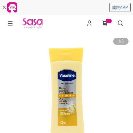
開啟APP
0
1
/
5