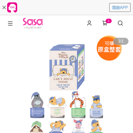
開啟APP
0
1
/
1