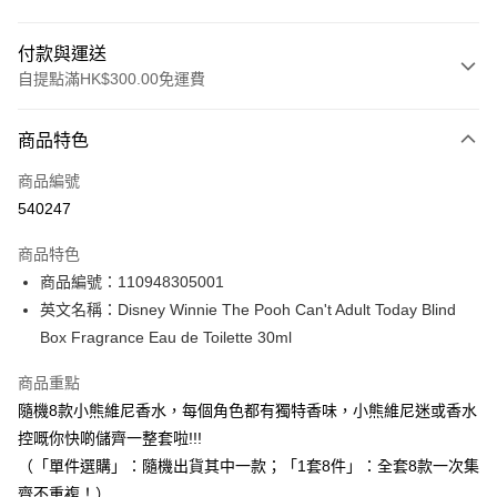
付款與運送
自提點滿HK$300.00免運費
付款方式
商品特色
信用卡
商品編號
Apple Pay
540247
AlipayHK
商品特色
PayMe
商品編號：110948305001
英文名稱：Disney Winnie The Pooh Can't Adult Today Blind
WeChat Pay
Box Fragrance Eau de Toilette 30ml
BoC Pay
商品重點
隨機8款小熊維尼香水，每個角色都有獨特香味，小熊維尼迷或香水
送貨方式
控嘅你快啲儲齊一整套啦!!!
順豐自助櫃 - 確認發貨後1-3個工作天送達
（「單件選購」：隨機出貨其中一款；「1套8件」：全套8款一次集
每筆HK$65.00，滿HK$300.00或以上免運費
齊不重複！）