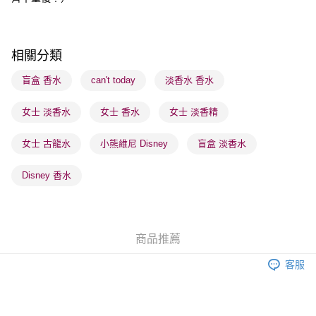
順豐站及營業點 - 確認發貨後1-3個工作天送達
每筆HK$65.00，滿HK$300.00或以上免運費
相關分類
確認發貨後1-3 工作天送達，訂單將隨機分配至SF順豐速運或京東
物流公司進行物流配送
盲盒 香水
can't today
淡香水 香水
每筆HK$65.00，滿HK$300.00或以上免運費
女士 淡香水
女士 香水
女士 淡香精
(香港門市) 只顯示可選門市。確認發貨後2-5個工作天到店，3天內
取。逾期會取消訂單，並不會安排重寄
女士 古龍水
小熊維尼 Disney
盲盒 淡香水
每筆HK$20.00，滿HK$100.00或以上免運費
Disney 香水
(澳門門市) 只顯示可選門市。確認發貨後2-5個工作天到店，3天內
取。逾期會取消訂單，並不會安排重寄
每筆HK$20.00，滿HK$100.00或以上免運費
商品推薦
客服