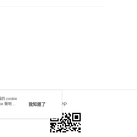
0.00，滿HK$100.00或以上免運費
送 - 確認發貨後1-4個工作天送達
運費表
 cookie
e 聲明使
我知道了
官方APP