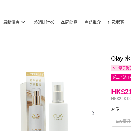
最新優惠
熱銷排行榜
品牌總覽
專題推介
付款獎賞
Olay
VIP尊享
獨
送上門滿HK
HK$21
HK$228.0
容量
100毫升