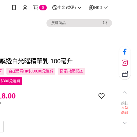
0
中文 (香港)
HKD
 水感透白光曜精華乳 100毫升
享
自提點滿HK$300.00免運費
國家/地區配送
$300免運費
8.00
0
前往
人氣
商品