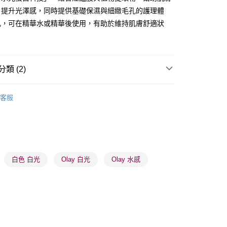
，提升光澤感，同時提供基礎保濕與細緻毛孔的護理體
乳，可在精華水或精華後使用，有助於維持肌膚舒適狀
 - 確認發貨後1-3個工作天送達
5.00，滿HK$300.00或以上免運費
類 (2)
業點 - 確認發貨後1-3個工作天送達
乳液/面霜
乳液
5.00，滿HK$300.00或以上免運費
客服
推薦
護膚保養 亮澤美肌
1-3 工作天送達，訂單將隨機分配至SF順豐速運或京東
進行物流配送
5.00，滿HK$300.00或以上免運費
白色 白光
Olay 白光
Olay 水感
) 只顯示可選門市。確認發貨後2-5個工作天到店，3天內
會取消訂單，並不會安排重寄
0.00，滿HK$100.00或以上免運費
) 只顯示可選門市。確認發貨後2-5個工作天到店，3天內
會取消訂單，並不會安排重寄