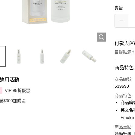
數量
付款與運
自提點滿HK
付款方式
商品特色
信用卡
商品編號
適用活動
539590
Apple Pay
VIP 95折優惠
享
商品特色
滿$300加購區
AlipayHK
商品編號
英文名稱：O
PayMe
Emulsi
WeChat P
商品重點
通過升級
BoC Pay