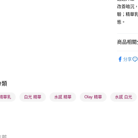
改善暗沉
驗；精華
送貨方式
態。
順豐自助櫃
每筆HK$6
商品相關分
順豐站及營
護膚保養
每筆HK$6
分享
本月人氣
確認發貨後
物流公司
分類
每筆HK$6
y 精華乳
白光 精華
水感 精華
Olay 精華
水感 白光
(香港門市
取。逾期
每筆HK$2
(澳門門市
取。逾期
推薦