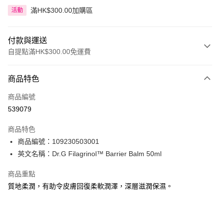
滿HK$300.00加購區
活動
付款與運送
自提點滿HK$300.00免運費
付款方式
商品特色
信用卡
商品編號
Apple Pay
539079
AlipayHK
商品特色
PayMe
商品編號：109230503001
英文名稱：Dr.G Filagrinol™ Barrier Balm 50ml
WeChat Pay
商品重點
BoC Pay
質地柔潤，有助令皮膚回復柔軟潤澤，深層滋潤保濕。
送貨方式
順豐自助櫃 - 確認發貨後1-3個工作天送達