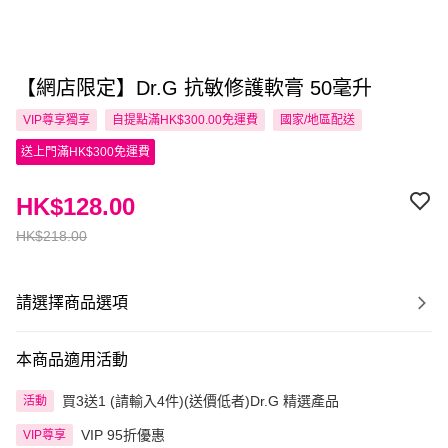
【網店限定】Dr.G 抗敏修護軟膏 50毫升
VIP尊享
獨享
自提點滿HK$300.00免運費
國家/地區配送
送上門滿HK$300免運費
HK$128.00
HK$218.00
請選擇商品選項
本商品適用活動
買3送1 (請輸入4件)(送價低者)Dr.G 精選產品
活動
VIP 95折優惠
VIP尊享