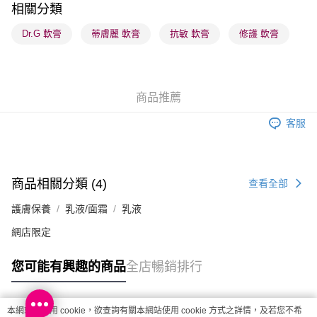
相關分類
每筆HK$65.00，滿HK$300.00或以上免運費
Dr.G 軟膏
蒂膚麗 軟膏
抗敏 軟膏
修護 軟膏
順豐站及營業點 - 確認發貨後1-3個工作天送達
每筆HK$65.00，滿HK$300.00或以上免運費
確認發貨後1-3 工作天送達，訂單將隨機分配至SF順豐速運或京東
商品推薦
物流公司進行物流配送
每筆HK$65.00，滿HK$300.00或以上免運費
客服
(香港門市) 只顯示可選門市。確認發貨後2-5個工作天到店，3天內
取。逾期會取消訂單，並不會安排重寄
商品相關分類 (4)
查看全部
每筆HK$20.00，滿HK$100.00或以上免運費
護膚保養
乳液/面霜
乳液
(澳門門市) 只顯示可選門市。確認發貨後2-5個工作天到店，3天內
取。逾期會取消訂單，並不會安排重寄
網店限定
每筆HK$20.00，滿HK$100.00或以上免運費
您可能有興趣的商品
全店暢銷排行
澳門地區配送 - 確認發貨後1-4個工作天送達
運費表
本網站中使用 cookie，欲查詢有關本網站使用 cookie 方式之詳情，及若您不希