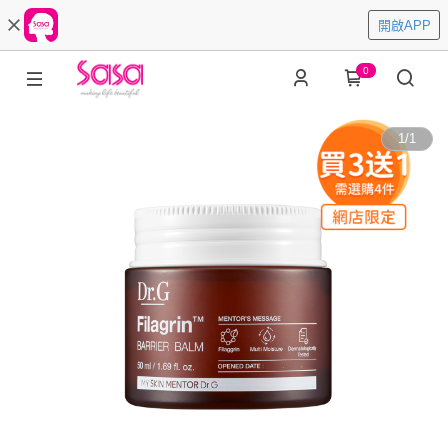
開啟APP
0
1
/
1