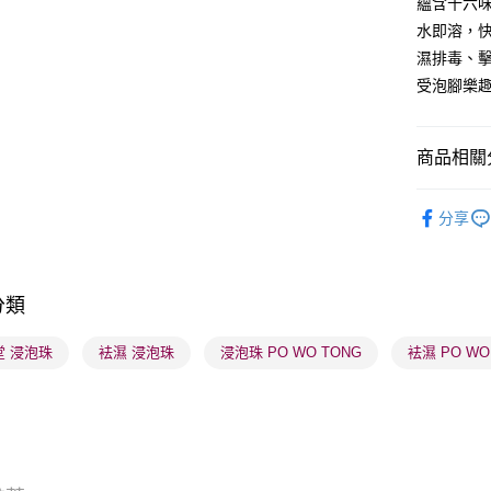
蘊含十六
水即溶，
送貨方式
濕排毒、
受泡腳樂
順豐自助櫃
每筆HK$6
商品相關分
順豐站及營
每筆HK$6
健康美肌
分享
確認發貨後
物流公司
每筆HK$6
分類
(香港門市
堂 浸泡珠
袪濕 浸泡珠
浸泡珠 PO WO TONG
袪濕 PO WO
取。逾期
每筆HK$2