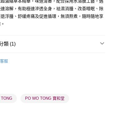
味超濃縮草本精華，味道清香，配合採用水溶膜工藝，遇
快速溶解，有助極速滲透全身，袪濕消腫、改善睡眠、除
擊退浮腫、舒緩疼痛及促進循環，無須熬煮，隨時隨地享
趣。
 - 確認發貨後1-3個工作天送達
5.00，滿HK$300.00或以上免運費
類 (1)
業點 - 確認發貨後1-3個工作天送達
5.00，滿HK$300.00或以上免運費
健康保健
中式保健品/藥油
客服
1-3 工作天送達，訂單將隨機分配至SF順豐速運或京東
進行物流配送
5.00，滿HK$300.00或以上免運費
) 只顯示可選門市。確認發貨後2-5個工作天到店，3天內
 TONG
PO WO TONG 寶和堂
會取消訂單，並不會安排重寄
0.00，滿HK$100.00或以上免運費