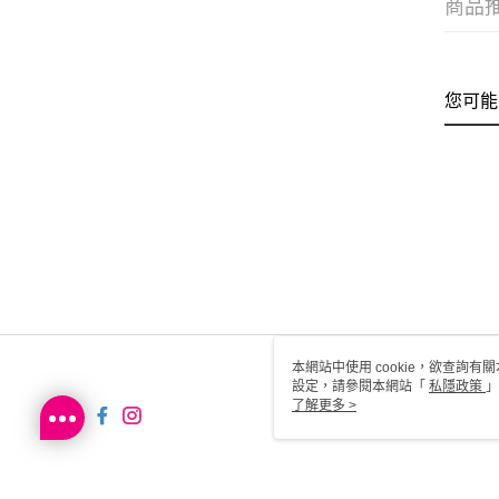
商品
您可能
本網站中使用 cookie，欲查詢有關
設定，請參閱本網站「
私隱政策
」
用 cookie。
了解更多 >