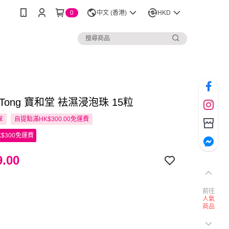
0
中文 (香港)
HKD
o Tong 寶和堂 袪濕浸泡珠 15粒
享
自提點滿HK$300.00免運費
$300免運費
.00
前往
人氣
商品