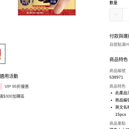
數量
付款與運
自提點滿HK
付款方式
商品特色
信用卡
商品編號
適用活動
538971
Apple Pay
商品特色
VIP 95折優惠
享
AlipayHK
此產品
滿$300加購區
商品編號：
PayMe
英文名稱：
WeChat P
15pcs
BoC Pay
商品重點