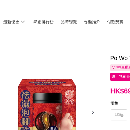
最新優惠
熱銷排行榜
品牌總覽
專題推介
付款獎賞
Po W
VIP尊享
獨
送上門滿HK
HK$69
規格
15粒