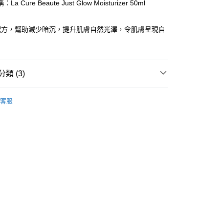
a Cure Beaute Just Glow Moisturizer 50ml
ay
配方，幫助減少暗沉，提升肌膚自然光澤，令肌膚呈現自
。
類 (3)
 - 確認發貨後1-3個工作天送達
面膜
乳霜面膜
客服
5.00，滿HK$300.00或以上免運費
業點 - 確認發貨後1-3個工作天送達
品牌✨
最新上線
5.00，滿HK$300.00或以上免運費
1-3 工作天送達，訂單將隨機分配至SF順豐速運或京東
進行物流配送
5.00，滿HK$300.00或以上免運費
) 只顯示可選門市。確認發貨後2-5個工作天到店，3天內
會取消訂單，並不會安排重寄