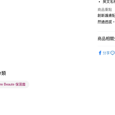
英文名稱：L
PayMe
商品重點
WeChat P
創新護膚
然通透感
BoC Pay
商品相關分
送貨方式
順豐自助櫃
護膚保養
分享
每筆HK$6
網店限定
順豐站及營
莎莎獨家
每筆HK$6
分類
確認發貨後
ure Beaute 保濕霜
物流公司
每筆HK$6
(香港門市
取。逾期