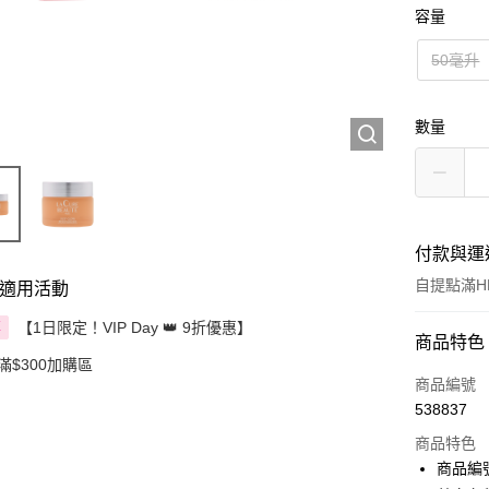
容量
50毫升
數量
付款與運
自提點滿HK
適用活動
【1日限定！VIP Day 👑 9折優惠】
享
付款方式
商品特色
滿$300加購區
信用卡
商品編號
538837
Apple Pay
商品特色
AlipayHK
商品編號