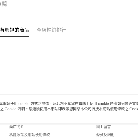
每筆HK$2
推薦
(澳門門市
取。逾期
有興趣的商品
全店暢銷排行
每筆HK$2
澳門地區配
本網站使用 cookie 方式之詳情，及若您不希望在電腦上使用 cookie 時應如何變更電腦的
之 Cookie 聲明。您繼續使用本網站即表示您同意本公司得按本網站使用條款之 Cooki
關於我們
客戶服務
品牌故事
購物說明
商店簡介
網上留言
私隱政策及網站使用條款
條款及細則