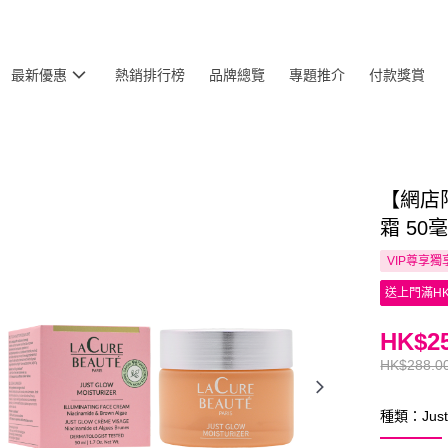
最新優惠
熱銷排行榜
品牌總覽
專題推介
付款獎賞
【網店限定
霜 50
VIP尊享
獨
送上門滿HK
HK$25
HK$288.0
種類：Just