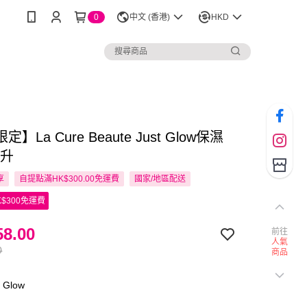
0
中文 (香港)
HKD
】La Cure Beaute Just Glow保濕
毫升
享
自提點滿HK$300.00免運費
國家/地區配送
$300免運費
8.00
前往
人氣
0
商品
 Glow