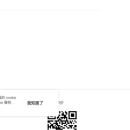
0.00，滿HK$100.00或以上免運費
) 只顯示可選門市。確認發貨後2-5個工作天到店，3天內
會取消訂單，並不會安排重寄
0.00，滿HK$100.00或以上免運費
送 - 確認發貨後1-4個工作天送達
運費表
 cookie
e 聲明使
我知道了
官方APP