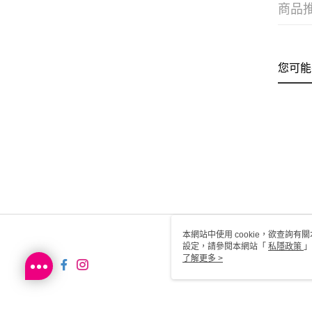
商品
您可能
本網站中使用 cookie，欲查詢有關
設定，請參閱本網站「
私隱政策
」
用 cookie。
了解更多 >