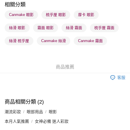
相關分類
順豐站及營業點 - 確認發貨後1-3個工作天送達
Canmake 眼影
梳乎厘 眼影
摩卡 眼影
每筆HK$65.00，滿HK$300.00或以上免運費
絲滑 眼影
霧面 眼影
絲滑 霧面
梳乎厘 霧面
確認發貨後1-3 工作天送達，訂單將隨機分配至SF順豐速運或京東
物流公司進行物流配送
絲滑 梳乎厘
Canmake 絲滑
Canmake 霧面
每筆HK$65.00，滿HK$300.00或以上免運費
(香港門市) 只顯示可選門市。確認發貨後2-5個工作天到店，3天內
取。逾期會取消訂單，並不會安排重寄
商品推薦
每筆HK$20.00，滿HK$100.00或以上免運費
客服
(澳門門市) 只顯示可選門市。確認發貨後2-5個工作天到店，3天內
取。逾期會取消訂單，並不會安排重寄
每筆HK$20.00，滿HK$100.00或以上免運費
商品相關分類 (2)
澳門地區配送 - 確認發貨後1-4個工作天送達
運費表
潮流彩妝
眼部用品
眼影
本月人氣推薦
女神必備 迷人彩妝