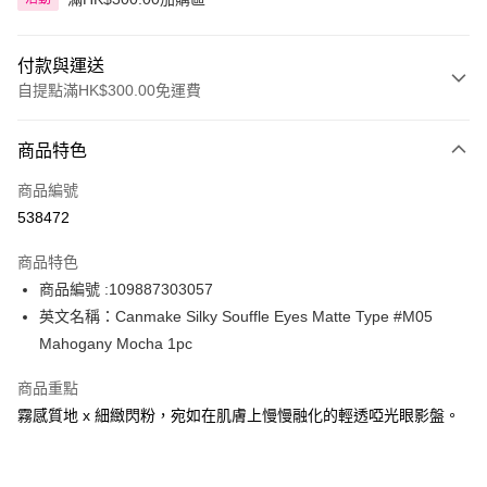
付款與運送
自提點滿HK$300.00免運費
付款方式
商品特色
信用卡
商品編號
Apple Pay
538472
AlipayHK
商品特色
PayMe
商品編號 :109887303057
英文名稱：Canmake Silky Souffle Eyes Matte Type #M05
WeChat Pay
Mahogany Mocha 1pc
BoC Pay
商品重點
霧感質地 x 細緻閃粉，宛如在肌膚上慢慢融化的輕透啞光眼影盤。
送貨方式
順豐自助櫃 - 確認發貨後1-3個工作天送達
每筆HK$65.00，滿HK$300.00或以上免運費