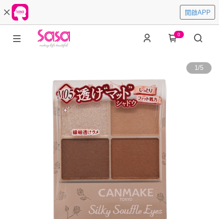
開啟APP
0
1
/
5