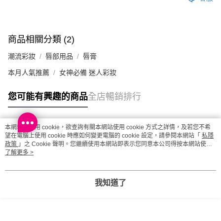
每筆HK$20.00，滿HK$100.00或以上免運費
澳門地區配送 - 確認發貨後1-4個工作天送達
運費表
商品相關分類 (2)
潮流彩妝
唇部用品
唇膏
本月人氣推薦
女神必備 迷人彩妝
您可能有興趣的商品
全店暢銷排行
本網站中使用 cookie，欲查詢有關本網站使用 cookie 方式之詳情，及若您不希
熱門標籤
望在電腦上使用 cookie 時應如何變更電腦的 cookie 設定，請參閱本網站「
私隱
政策
」之 Cookie 聲明。您繼續使用本網站即表示您同意本公司得按本網站使用
條款之 Cookie 聲明使用 cookie。
了解更多 >
熱銷排行
最新商品
人氣推薦
我知道了