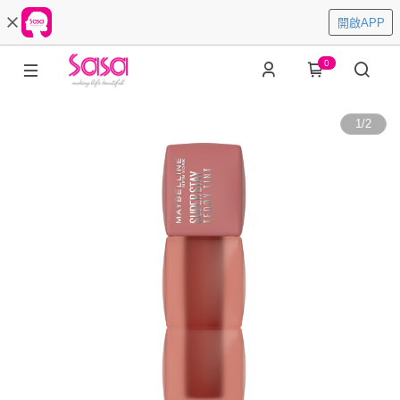
開啟APP
0
1
/
2