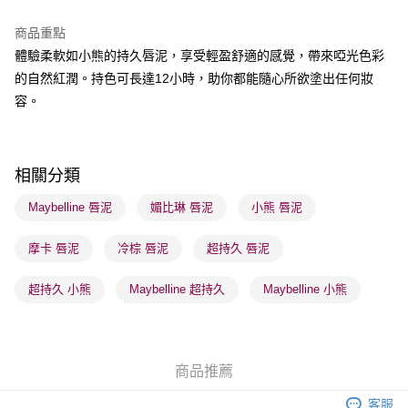
BoC Pay
商品重點
體驗柔軟如小熊的持久唇泥，享受輕盈舒適的感覺，帶來啞光色彩
送貨方式
的自然紅潤。持色可長達12小時，助你都能隨心所欲塗出任何妝
順豐自助櫃 - 確認發貨後1-3個工作天送達
容。
每筆HK$65.00，滿HK$300.00或以上免運費
順豐站及營業點 - 確認發貨後1-3個工作天送達
每筆HK$65.00，滿HK$300.00或以上免運費
相關分類
確認發貨後1-3 工作天送達，訂單將隨機分配至SF順豐速運或京東
Maybelline 唇泥
媚比琳 唇泥
小熊 唇泥
物流公司進行物流配送
摩卡 唇泥
冷棕 唇泥
超持久 唇泥
每筆HK$65.00，滿HK$300.00或以上免運費
(香港門市) 只顯示可選門市。確認發貨後2-5個工作天到店，3天內
超持久 小熊
Maybelline 超持久
Maybelline 小熊
取。逾期會取消訂單，並不會安排重寄
每筆HK$20.00，滿HK$100.00或以上免運費
(澳門門市) 只顯示可選門市。確認發貨後2-5個工作天到店，3天內
商品推薦
取。逾期會取消訂單，並不會安排重寄
客服