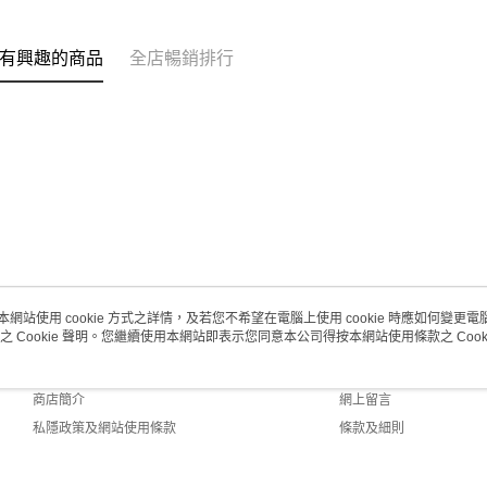
每筆HK$2
澳門地區配
有興趣的商品
全店暢銷排行
本網站使用 cookie 方式之詳情，及若您不希望在電腦上使用 cookie 時應如何變更電腦的
之 Cookie 聲明。您繼續使用本網站即表示您同意本公司得按本網站使用條款之 Cooki
關於我們
客戶服務
品牌故事
購物說明
商店簡介
網上留言
私隱政策及網站使用條款
條款及細則
聯絡我們