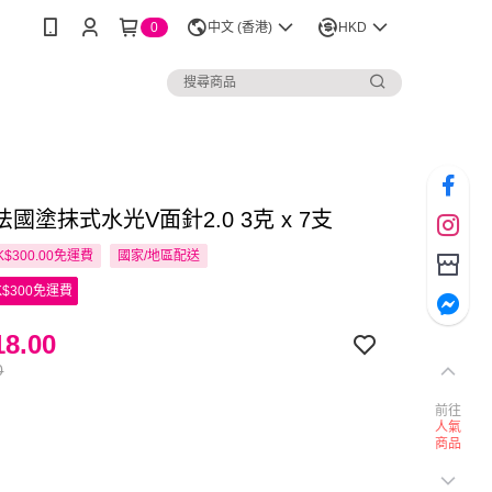
0
中文 (香港)
HKD
 法國塗抹式水光V面針2.0 3克 x 7支
$300.00免運費
國家/地區配送
$300免運費
8.00
0
前往
人氣
商品