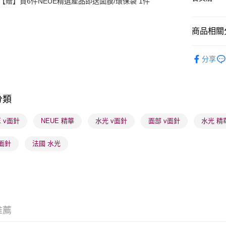
【贈】買6件NEUE精選產品即送面膜/環保袋 1件
商品相關分
送貨方式
順豐自助櫃
護膚保養
分享
每筆HK$6
順豐站及營
每筆HK$6
分類
確認發貨後
E v面針
NEUE 精華
水光 v面針
面部 v面針
水光 精
物流公司
每筆HK$6
面針
法國 水光
(香港門市
取。逾期
每筆HK$2
(澳門門市
推薦
取。逾期