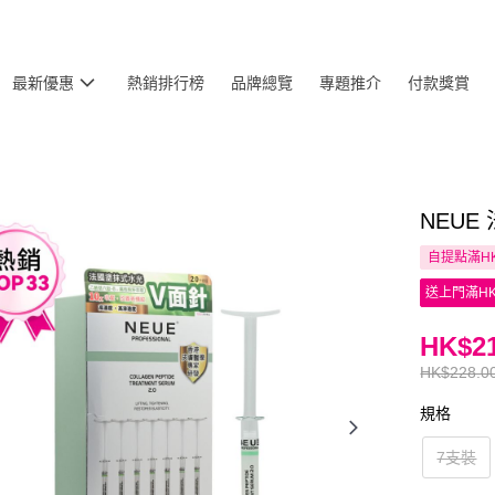
最新優惠
熱銷排行榜
品牌總覽
專題推介
付款獎賞
NEUE
自提點滿HK
送上門滿HK
HK$21
HK$228.0
規格
7支裝