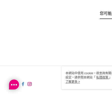
您可能
本網站中使用 cookie，欲查詢有關
設定，請參閱本網站「
私隱政策
」
用 cookie。
了解更多 >