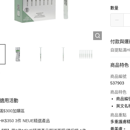
數量
付款與運
自提點滿HK
付款方式
商品特色
信用卡
商品編號
537903
Apple Pay
商品特色
AlipayHK
商品編號
適用活動
英文名稱：N
PayMe
滿$300加購區
商品重點
WeChat P
HK$350 3件 NEUE精選產品
多重護膚
養美膚。
BoC Pay