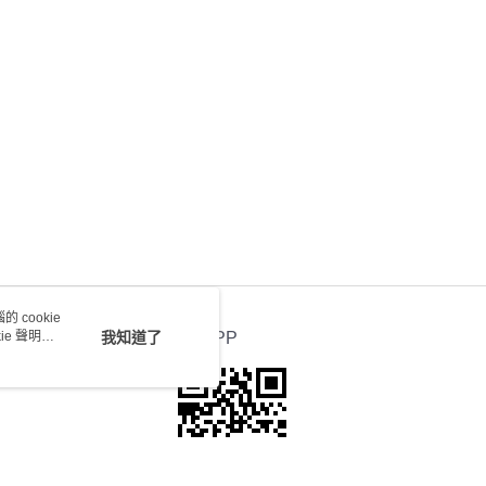
0.00，滿HK$100.00或以上免運費
送 - 確認發貨後1-4個工作天送達
運費表
 cookie
e 聲明使
我知道了
官方APP