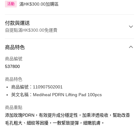
滿HK$300.00加購區
活動
付款與運送
自提點滿HK$300.00免運費
付款方式
商品特色
信用卡
商品編號
Apple Pay
537800
AlipayHK
商品特色
PayMe
商品編號：110907502001
英文名稱：Mediheal PDRN Lifting Pad 100pcs
WeChat Pay
商品重點
BoC Pay
添加玫瑰PDRN，有效提升成分穩定性，加乘滲透吸收，幫助改善
毛孔粗大、細紋等困擾，一敷緊致提彈，細嫩肌膚。
送貨方式
順豐自助櫃 - 確認發貨後1-3個工作天送達