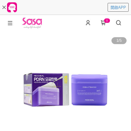
開啟APP
0
1
/
5