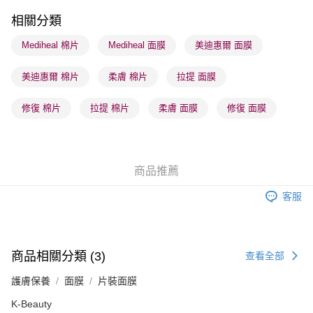
每筆HK$65.00，滿HK$300.00或以上免運費
相關分類
順豐站及營業點 - 確認發貨後1-3個工作天送達
Mediheal 棉片
Mediheal 面膜
美迪惠爾 面膜
每筆HK$65.00，滿HK$300.00或以上免運費
美迪惠爾 棉片
柔膚 棉片
拉提 面膜
確認發貨後1-3 工作天送達，訂單將隨機分配至SF順豐速運或京東
物流公司進行物流配送
修復 棉片
拉提 棉片
柔膚 面膜
修復 面膜
每筆HK$65.00，滿HK$300.00或以上免運費
(香港門市) 只顯示可選門市。確認發貨後2-5個工作天到店，3天內
取。逾期會取消訂單，並不會安排重寄
商品推薦
每筆HK$20.00，滿HK$100.00或以上免運費
客服
(澳門門市) 只顯示可選門市。確認發貨後2-5個工作天到店，3天內
取。逾期會取消訂單，並不會安排重寄
每筆HK$20.00，滿HK$100.00或以上免運費
商品相關分類 (3)
查看全部
澳門地區配送 - 確認發貨後1-4個工作天送達
運費表
護膚保養
面膜
片裝面膜
K-Beauty