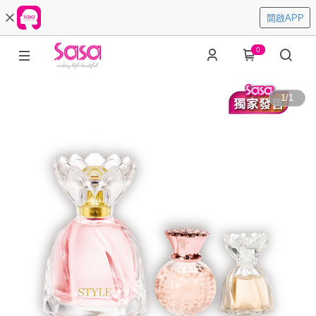
開啟APP
0
1
/
1