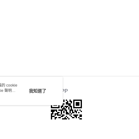
送 - 確認發貨後1-4個工作天送達
運費表
 cookie
e 聲明使
我知道了
官方APP