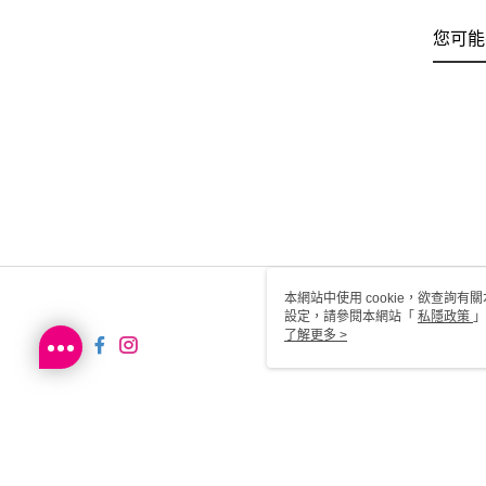
您可能
本網站中使用 cookie，欲查詢有關
設定，請參閱本網站「
私隱政策
」
用 cookie。
了解更多 >