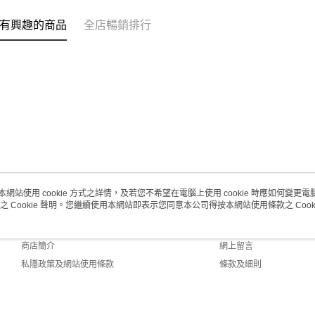
澳門地區配
有興趣的商品
全店暢銷排行
本網站使用 cookie 方式之詳情，及若您不希望在電腦上使用 cookie 時應如何變更電腦的
之 Cookie 聲明。您繼續使用本網站即表示您同意本公司得按本網站使用條款之 Cooki
關於我們
客戶服務
品牌故事
購物說明
商店簡介
網上留言
私隱政策及網站使用條款
條款及細則
聯絡我們