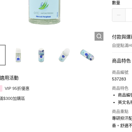
數量
付款與運
自提點滿HK
付款方式
商品特色
信用卡
商品編號
適用活動
537283
Apple Pay
商品特色
VIP 95折優惠
享
AlipayHK
商品編號
滿$300加購區
英文名稱：
PayMe
商品重點
WeChat P
專研抑汗
香。舒適
BoC Pay