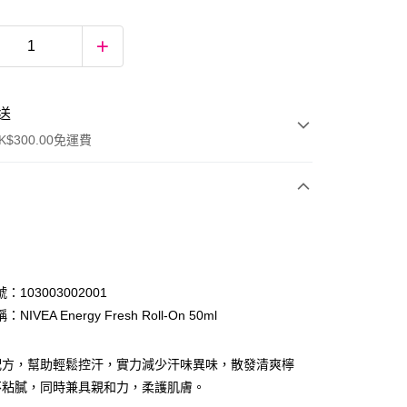
送
$300.00免運費
：103003002001
NIVEA Energy Fresh Roll-On 50ml
ay
配方，幫助輕鬆控汗，實力減少汗味異味，散發清爽檸
不粘膩，同時兼具親和力，柔護肌膚。