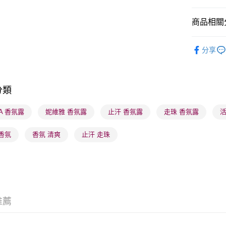
商品相關分
送貨方式
順豐自助櫃
沐浴及身
分享
每筆HK$6
順豐站及營
每筆HK$6
分類
確認發貨後
EA 香氛露
妮維雅 香氛露
止汗 香氛露
走珠 香氛露
活
物流公司
每筆HK$6
香氛
香氛 清爽
止汗 走珠
(香港門市
取。逾期
每筆HK$2
(澳門門市
推薦
取。逾期
每筆HK$2