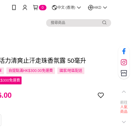
0
中文 (香港)
HKD
A 活力清爽止汗走珠香氛露 50毫升
享
自提點滿HK$300.00免運費
國家/地區配送
$300免運費
.00
前往
人氣
商品