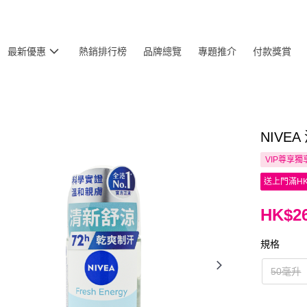
最新優惠
熱銷排行榜
品牌總覽
專題推介
付款獎賞
NIVE
VIP尊享
獨
送上門滿HK
HK$26
規格
50毫升