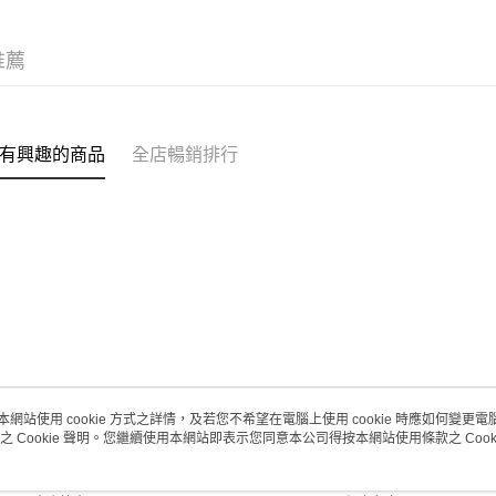
(澳門門市
取。逾期
推薦
每筆HK$2
澳門地區配
有興趣的商品
全店暢銷排行
本網站使用 cookie 方式之詳情，及若您不希望在電腦上使用 cookie 時應如何變更電腦的
之 Cookie 聲明。您繼續使用本網站即表示您同意本公司得按本網站使用條款之 Cooki
關於我們
客戶服務
品牌故事
購物說明