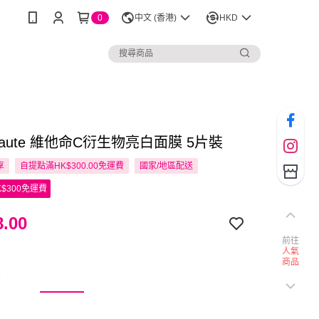
0
中文 (香港)
HKD
Beaute 維他命C衍生物亮白面膜 5片裝
享
自提點滿HK$300.00免運費
國家/地區配送
$300免運費
.00
前往
人氣
商品
白