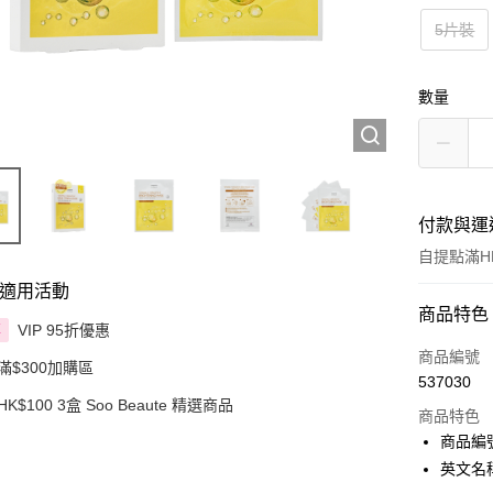
5片裝
數量
付款與運
自提點滿HK
適用活動
付款方式
商品特色
VIP 95折優惠
享
信用卡
商品編號
滿$300加購區
537030
Apple Pay
HK$100 3盒 Soo Beaute 精選商品
商品特色
AlipayHK
商品編號
英文名稱：S
PayMe