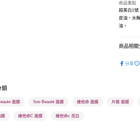
商品重點
WeChat P
超美白1號
皮油，水
BoC Pay
油。
送貨方式
商品相關分
順豐自助櫃
護膚保養
每筆HK$6
分享
莎莎獨家
順豐站及營
每筆HK$6
莎莎獨家
分類
莎莎獨家
確認發貨後
物流公司
Beaute 面膜
Soo Beauté 面膜
維他命 面膜
片裝 面膜
每筆HK$6
面膜
維他命C 面膜
維他命c 亮白
(香港門市
取。逾期
每筆HK$2