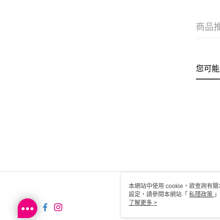
商品
您可能
本網站中使用 cookie，欲查詢有關
設定，請參閱本網站「
私隱政策
」
用 cookie。
了解更多 >