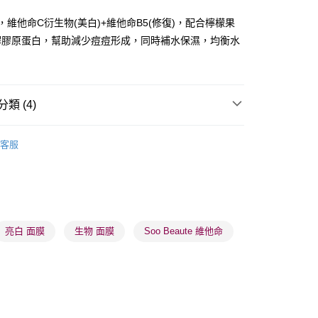
ay
，維他命C衍生物(美白)+維他命B5(修復)，配合檸檬果
解膠原蛋白，幫助減少痘痘形成，同時補水保濕，均衡水
類 (4)
 - 確認發貨後1-3個工作天送達
面膜
片裝面膜
5.00，滿HK$300.00或以上免運費
客服
品牌✨
最新上線
業點 - 確認發貨後1-3個工作天送達
5.00，滿HK$300.00或以上免運費
品牌✨
全部產品
品牌✨
韓系品牌
全部產品
1-3 工作天送達，訂單將隨機分配至SF順豐速運或京東
進行物流配送
亮白 面膜
生物 面膜
Soo Beaute 維他命
5.00，滿HK$300.00或以上免運費
) 只顯示可選門市。確認發貨後2-5個工作天到店，3天內
會取消訂單，並不會安排重寄
0.00，滿HK$100.00或以上免運費