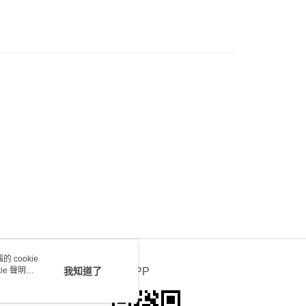
) 只顯示可選門市。確認發貨後2-5個工作天到店，3天內
會取消訂單，並不會安排重寄
0.00，滿HK$100.00或以上免運費
送 - 確認發貨後1-4個工作天送達
運費表
 cookie
e 聲明使
我知道了
官方APP