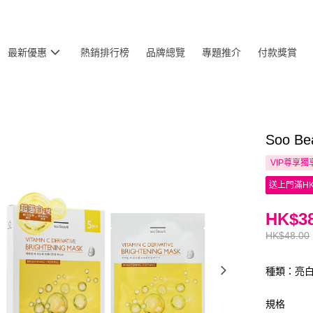
最新優惠
熱銷排行榜
品牌總覽
專題推介
付款獎賞
Soo 
VIP尊享
獨
送上門滿HK
HK$38
HK$48.00
種類：亮
規格