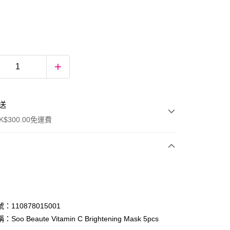
送
$300.00免運費
：110878015001
oo Beaute Vitamin C Brightening Mask 5pcs