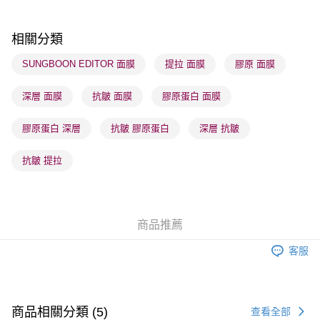
每筆HK$65.00，滿HK$300.00或以上免運費
順豐站及營業點 - 確認發貨後1-3個工作天送達
相關分類
每筆HK$65.00，滿HK$300.00或以上免運費
SUNGBOON EDITOR 面膜
提拉 面膜
膠原 面膜
確認發貨後1-3 工作天送達，訂單將隨機分配至SF順豐速運或京東
深層 面膜
抗皺 面膜
膠原蛋白 面膜
物流公司進行物流配送
每筆HK$65.00，滿HK$300.00或以上免運費
膠原蛋白 深層
抗皺 膠原蛋白
深層 抗皺
(香港門市) 只顯示可選門市。確認發貨後2-5個工作天到店，3天內
取。逾期會取消訂單，並不會安排重寄
抗皺 提拉
每筆HK$20.00，滿HK$100.00或以上免運費
(澳門門市) 只顯示可選門市。確認發貨後2-5個工作天到店，3天內
取。逾期會取消訂單，並不會安排重寄
商品推薦
每筆HK$20.00，滿HK$100.00或以上免運費
客服
澳門地區配送 - 確認發貨後1-4個工作天送達
運費表
商品相關分類 (5)
查看全部