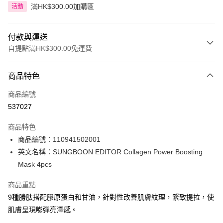
滿HK$300.00加購區
活動
付款與運送
自提點滿HK$300.00免運費
付款方式
商品特色
信用卡
商品編號
Apple Pay
537027
AlipayHK
商品特色
PayMe
商品編號：110941502001
英文名稱：SUNGBOON EDITOR Collagen Power Boosting
WeChat Pay
Mask 4pcs
BoC Pay
商品重點
9種勝肽搭配膠原蛋白和甘油，針對性改善肌膚紋理，緊致提拉，使
送貨方式
肌膚呈現嘭彈亮澤感。
順豐自助櫃 - 確認發貨後1-3個工作天送達