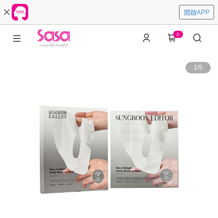
開啟APP
0
1
/
5