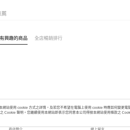
取。逾期
每筆HK$2
推薦
澳門地區配
有興趣的商品
全店暢銷排行
本網站使用 cookie 方式之詳情，及若您不希望在電腦上使用 cookie 時應如何變更電腦的
之 Cookie 聲明。您繼續使用本網站即表示您同意本公司得按本網站使用條款之 Cooki
關於我們
客戶服務
品牌故事
購物說明
商店簡介
網上留言