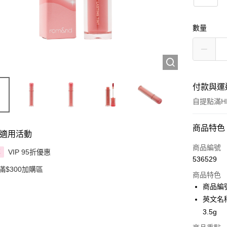
數量
付款與運
自提點滿HK
付款方式
商品特色
適用活動
信用卡
商品編號
VIP 95折優惠
享
536529
Apple Pay
滿$300加購區
商品特色
AlipayHK
商品編號
英文名稱：r
PayMe
3.5g
WeChat P