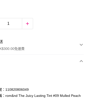
送
$300.00免運費
：110820806049
om&nd The Juicy Lasting Tint #09 Mulled Peach
ay