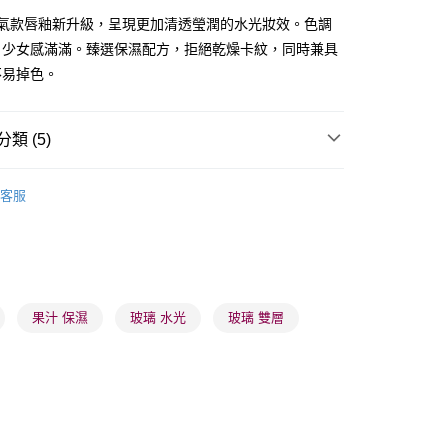
d人氣款唇釉新升級，呈現更加清透瑩潤的水光妝效。色調
，少女感滿滿。臻選保濕配方，拒絕乾燥卡紋，同時兼具
不易掉色。
 - 確認發貨後1-3個工作天送達
類 (5)
5.00，滿HK$300.00或以上免運費
唇部用品
唇釉
業點 - 確認發貨後1-3個工作天送達
客服
推薦
女神必備 迷人彩妝
5.00，滿HK$300.00或以上免運費
品牌✨
最新上線
1-3 工作天送達，訂單將隨機分配至SF順豐速運或京東
品牌✨
全部產品
進行物流配送
5.00，滿HK$300.00或以上免運費
品牌✨
韓系品牌
全部產品
果汁 保濕
玻璃 水光
玻璃 雙層
) 只顯示可選門市。確認發貨後2-5個工作天到店，3天內
會取消訂單，並不會安排重寄
0.00，滿HK$100.00或以上免運費
) 只顯示可選門市。確認發貨後2-5個工作天到店，3天內