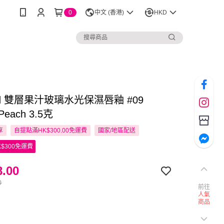
0
中文 (香港)
HKD
nd 雙層果汁玻璃水光保濕唇釉 #09
 Peach 3.5克
享
自提點滿HK$300.00免運費
國家/地區配送
$300免運費
.00
0
前往
人氣
商品