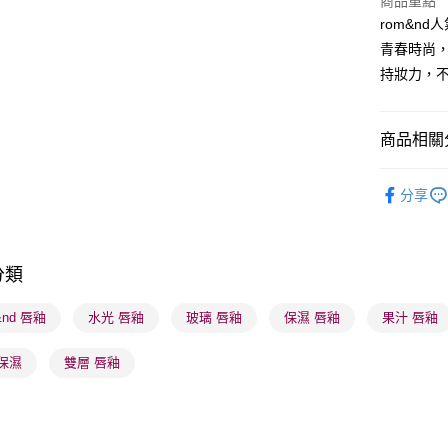
商品重點
rom&n
BoC Pay
青春時尚
持妝力，
送貨方式
順豐自助櫃
商品相關分
每筆HK$6
潮流彩妝
順豐站及營
分享
本月人氣
每筆HK$6
莎莎獨家
確認發貨後
分類
莎莎獨家
物流公司
每筆HK$6
莎莎獨家
&nd 唇釉
水光 唇釉
玻璃 唇釉
保濕 唇釉
果汁 唇釉
(香港門市
保濕
雙層 唇釉
取。逾期
每筆HK$2
(澳門門市