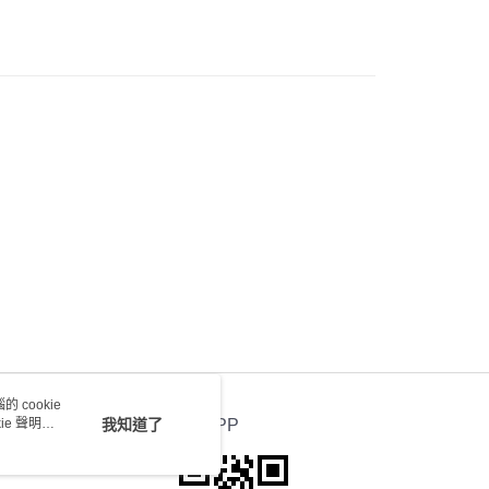
會取消訂單，並不會安排重寄
0.00，滿HK$100.00或以上免運費
送 - 確認發貨後1-4個工作天送達
運費表
 cookie
e 聲明使
我知道了
官方APP