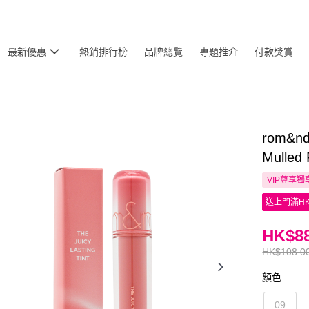
最新優惠
熱銷排行榜
品牌總覽
專題推介
付款獎賞
rom&
Mulled
VIP尊享
獨
送上門滿HK
HK$88
HK$108.0
顏色
09