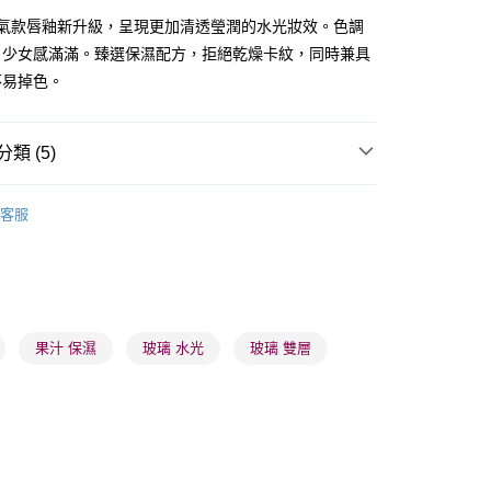
d人氣款唇釉新升級，呈現更加清透瑩潤的水光妝效。色調
，少女感滿滿。臻選保濕配方，拒絕乾燥卡紋，同時兼具
不易掉色。
 - 確認發貨後1-3個工作天送達
類 (5)
5.00，滿HK$300.00或以上免運費
唇部用品
唇釉
業點 - 確認發貨後1-3個工作天送達
客服
推薦
女神必備 迷人彩妝
5.00，滿HK$300.00或以上免運費
品牌✨
最新上線
1-3 工作天送達，訂單將隨機分配至SF順豐速運或京東
品牌✨
全部產品
進行物流配送
5.00，滿HK$300.00或以上免運費
品牌✨
韓系品牌
全部產品
果汁 保濕
玻璃 水光
玻璃 雙層
) 只顯示可選門市。確認發貨後2-5個工作天到店，3天內
會取消訂單，並不會安排重寄
0.00，滿HK$100.00或以上免運費
) 只顯示可選門市。確認發貨後2-5個工作天到店，3天內