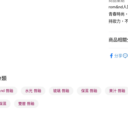
商品重點
rom&n
BoC Pay
青春時尚
持妝力，
送貨方式
順豐自助櫃
商品相關分
每筆HK$6
潮流彩妝
順豐站及營
分享
本月人氣
每筆HK$6
莎莎獨家
確認發貨後
分類
莎莎獨家
物流公司
每筆HK$6
莎莎獨家
&nd 唇釉
水光 唇釉
玻璃 唇釉
保濕 唇釉
果汁 唇釉
(香港門市
保濕
雙層 唇釉
取。逾期
每筆HK$2
(澳門門市