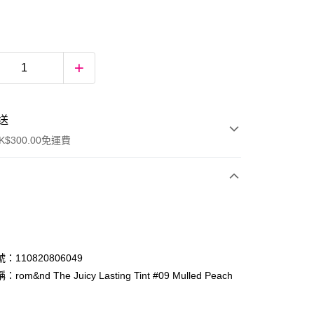
送
$300.00免運費
：110820806049
om&nd The Juicy Lasting Tint #09 Mulled Peach
ay