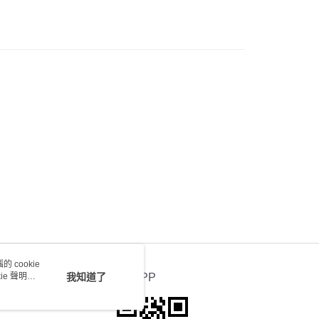
會取消訂單，並不會安排重寄
0.00，滿HK$100.00或以上免運費
送 - 確認發貨後1-4個工作天送達
運費表
 cookie
e 聲明使
我知道了
官方APP