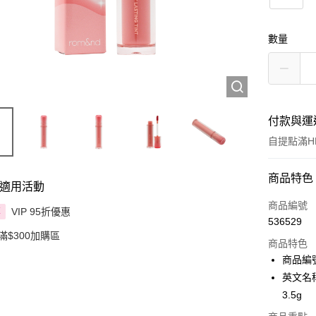
數量
付款與運
自提點滿HK
付款方式
商品特色
適用活動
信用卡
商品編號
VIP 95折優惠
享
536529
Apple Pay
滿$300加購區
商品特色
AlipayHK
商品編號
英文名稱：r
PayMe
3.5g
WeChat P