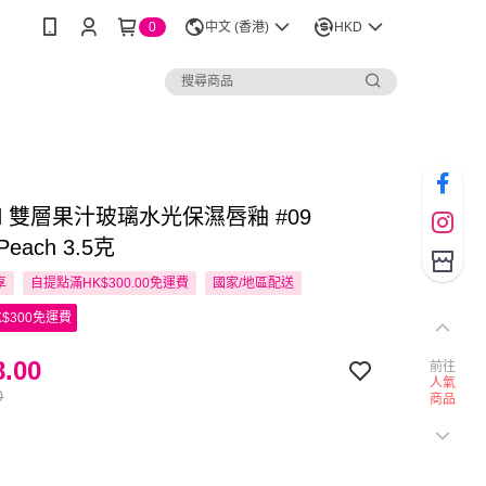
0
中文 (香港)
HKD
nd 雙層果汁玻璃水光保濕唇釉 #09
 Peach 3.5克
享
自提點滿HK$300.00免運費
國家/地區配送
$300免運費
.00
前往
人氣
0
商品