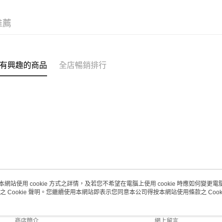
取。逾期
每筆HK$2
推薦
澳門地區配
有興趣的商品
全店暢銷排行
本網站使用 cookie 方式之詳情，及若您不希望在電腦上使用 cookie 時應如何變更電腦的
之 Cookie 聲明。您繼續使用本網站即表示您同意本公司得按本網站使用條款之 Cooki
關於我們
客戶服務
品牌故事
購物說明
商店簡介
網上留言