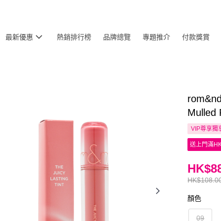
最新優惠
熱銷排行榜
品牌總覽
專題推介
付款獎賞
rom&
Mulled
VIP尊享
獨
送上門滿HK
HK$88
HK$108.0
顏色
09