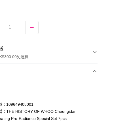
送
$300.00免運費
：109649408001
THE HISTORY OF WHOO Cheongidan
ating Pro-Radiance Special Set 7pcs
ay