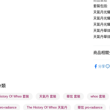
商品重點
套裝包括:
BoC Pay
天氣丹光耀
天氣丹光耀
送貨方式
天氣丹光耀
天氣丹華炫
順豐自助櫃
天氣丹華炫
每筆HK$6
順豐站及營
商品相關分
每筆HK$6
護膚保養
確認發貨後
分享
物流公司
K-Beauty
每筆HK$6
(香港門市
分類
取。逾期
History Of Whoo 套裝
天氣丹 套裝
華炫 套裝
whoo 套裝
每筆HK$2
(澳門門市
o-radiance
The History Of Whoo 天氣丹
華炫 pro-radiance