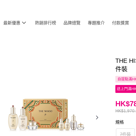
最新優惠
熱銷排行榜
品牌總覽
專題推介
付款獎賞
THE 
件裝
自提點滿HK
送上門滿HK
HK$78
HK$1,970
規格
7件裝