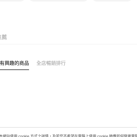
取。逾期
每筆HK$2
澳門地區配
推薦
有興趣的商品
全店暢銷排行
本網站使用 cookie 方式之詳情，及若您不希望在電腦上使用 cookie 時應如何變更電腦的