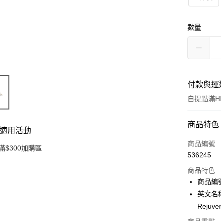
數量
付款與運
自提點滿HK
付款方式
商品特色
適用活動
信用卡
商品編號
滿$300加購區
536245
Apple Pay
商品特色
AlipayHK
商品編號
英文名稱：
PayMe
Rejuven
WeChat P