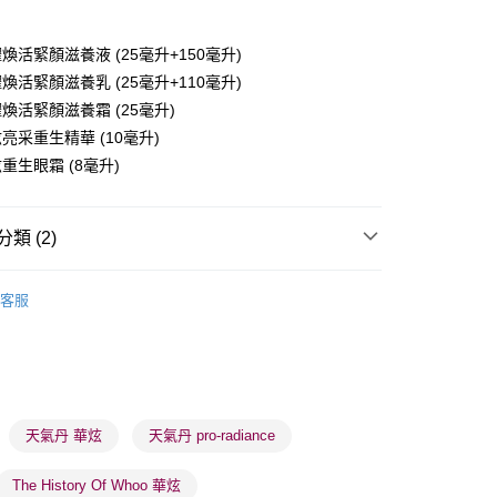
煥活緊顏滋養液 (25毫升+150毫升)
煥活緊顏滋養乳 (25毫升+110毫升)
煥活緊顏滋養霜 (25毫升)
亮采重生精華 (10毫升)
 - 確認發貨後1-3個工作天送達
重生眼霜 (8毫升)
5.00，滿HK$300.00或以上免運費
業點 - 確認發貨後1-3個工作天送達
類 (2)
5.00，滿HK$300.00或以上免運費
護膚套裝/試用裝
護膚禮盒裝
1-3 工作天送達，訂單將隨機分配至SF順豐速運或京東
客服
進行物流配送
5.00，滿HK$300.00或以上免運費
) 只顯示可選門市。確認發貨後2-5個工作天到店，3天內
會取消訂單，並不會安排重寄
天氣丹 華炫
天氣丹 pro-radiance
0.00，滿HK$100.00或以上免運費
) 只顯示可選門市。確認發貨後2-5個工作天到店，3天內
The History Of Whoo 華炫